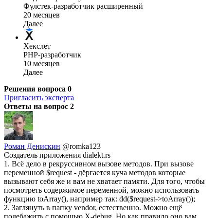
Фулстек-разработчик расширенный
20 месяцев
Далее
Хекслет
PHP-разработчик
10 месяцев
Далее
Решения вопроса
0
Пригласить эксперта
Ответы на вопрос
2
Роман Денискин
@romka123
Создатель приложения dialekt.rs
1. Всё дело в рекруссивном вызове методов. При вызове
переменной $request - дёргается куча методов которые
вызывают себя же и вам не хватает памяти. Для того, чтобы
посмотреть содержимое переменной, можно использовать
функцию toArray(), например так: dd($request->toArray());
2. Заглянуть в папку vendor, естественно. Можно ещё
подебажить с помощью X-debug. Но как правило оно вам