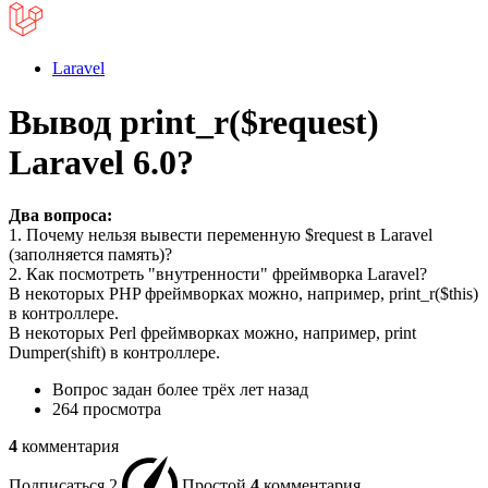
Laravel
Вывод print_r($request)
Laravel 6.0?
Два вопроса:
1. Почему нельзя вывести переменную $request в Laravel
(заполняется память)?
2. Как посмотреть "внутренности" фреймворка Laravel?
В некоторых PHP фреймворках можно, например, print_r($this)
в контроллере.
В некоторых Perl фреймворках можно, например, print
Dumper(shift) в контроллере.
Вопрос задан
более трёх лет назад
264 просмотра
4
комментария
Подписаться
2
Простой
4
комментария