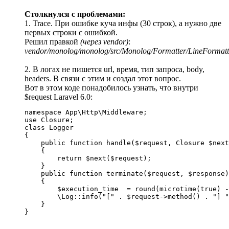
Столкнулся с проблемами:
1. Trace. При ошибке куча инфы (30 строк), а нужно две
первых строки с ошибкой.
Решил правкой
(через vendor)
:
vendor/monolog/monolog/src/Monolog/Formatter/LineFormatt
2. В логах не пишется url, время, тип запроса, body,
headers. В связи с этим и создал этот вопрос.
Вот в этом коде понадобилось узнать, что внутри
$request Laravel 6.0:
namespace App\Http\Middleware;

use Closure;

class Logger

{

    public function handle($request, Closure $next
    {

        return $next($request);

    }

    public function terminate($request, $response)

    {

        $execution_time  = round(microtime(true) -
        \Log::info("[" . $request->method() . "] "
    }

}