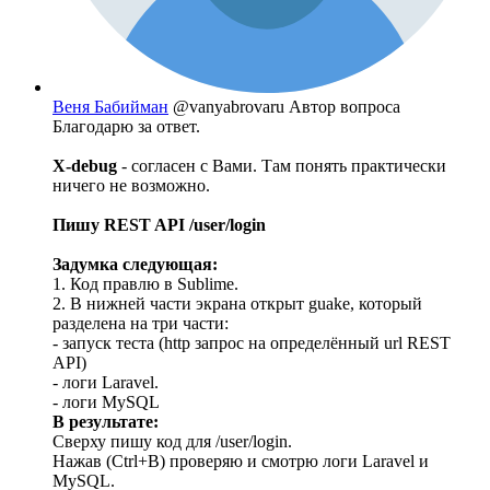
Веня Бабийман
@vanyabrovaru
Автор вопроса
Благодарю за ответ.
X-debug
- согласен с Вами. Там понять практически
ничего не возможно.
Пишу REST API /user/login
Задумка следующая:
1. Код правлю в Sublime.
2. В нижней части экрана открыт guake, который
разделена на три части:
- запуск теста (http запрос на определённый url REST
API)
- логи Laravel.
- логи MySQL
В результате:
Cверху пишу код для /user/login.
Нажав (Ctrl+B) проверяю и смотрю логи Laravel и
MySQL.