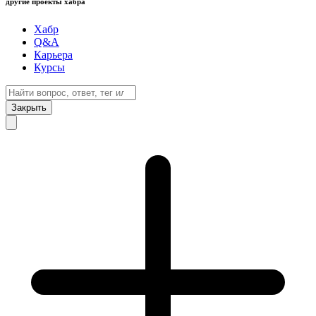
другие проекты хабра
Хабр
Q&A
Карьера
Курсы
Закрыть