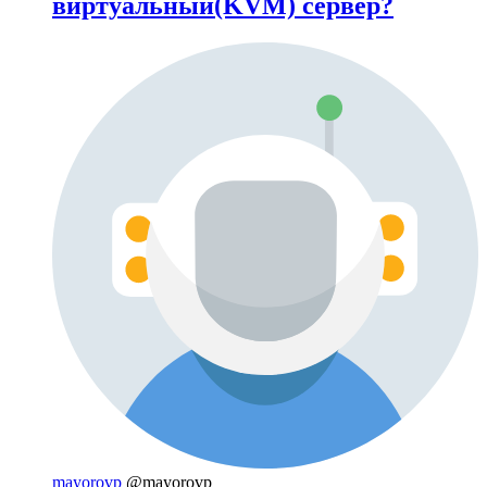
виртуальный(KVM) сервер?
mayorovp
@mayorovp