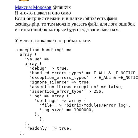
Максим Морозов
@murzix
Я что-то нажал и оно само
Если битрикс свежий и в папке /bitrix/ есть файл
.settings.php, то там можно указать файл для лога ошибок
и типы ошибок которые будут туда записываться.
У меня на локалке настройки такие:
'exception_handling' => 

  array (

    'value' => 

    array (

      'debug' => true,

      'handled_errors_types' => E_ALL & ~E_NOTICE 
      'exception_errors_types' => E_ALL & ~E_NOTIC
      'ignore_silence' => true,

      'assertion_throws_exception' => false,

      'assertion_error_type' => 256,

      'log' => array (

        'settings' => array (

          'file' => 'bitrix/modules/error.log',

          'log_size' => 1000000,

        ),

	  ),

    ),

    'readonly' => true,

  ),