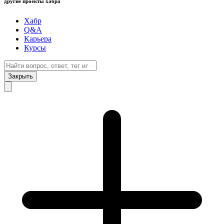
другие проекты хабра
Хабр
Q&A
Карьера
Курсы
Закрыть