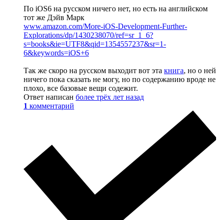
По iOS6 на русском ничего нет, но есть на английском
тот же Дэйв Марк
www.amazon.com/More-iOS-Development-Further-
Explorations/dp/1430238070/ref=sr_1_6?
s=books&ie=UTF8&qid=1354557237&sr=1-
6&keywords=iOS+6
Так же скоро на русском выходит вот эта
книга
, но о ней
ничего пока сказать не могу, но по содержанию вроде не
плохо, все базовые вещи содежит.
Ответ написан
более трёх лет назад
1
комментарий