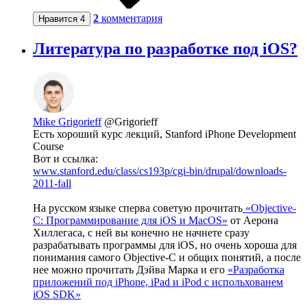
2
комментария
Нравится
4
Литература по разработке под iOS?
Mike Grigorieff
@Grigorieff
Есть хороший курс лекций, Stanford iPhone Development
Course
Вот и ссылка:
www.stanford.edu/class/cs193p/cgi-bin/drupal/downloads-
2011-fall
На русском языке сперва советую прочитать
«Objective-
C: Программирование для iOS и MacOS»
от Аерона
Хиллегаса, с ней вы конечно не начнете сразу
разрабатывать программы для iOS, но очень хороша для
понимания самого Objective-C и общих понятий, а после
нее можно прочитать Дэйва Марка и его
«Разработка
приложений под iPhone, iPad и iPod с испольхованем
iOS SDK»