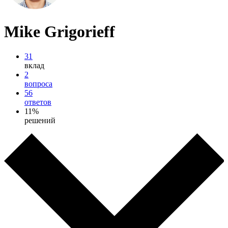
Mike Grigorieff
31
вклад
2
вопроса
56
ответов
11%
решений