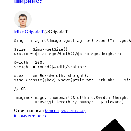
ширине?
Mike Grigorieff
@Grigorieff
$img = imagine\Image::getImagine()->open(Yii::getA
$size = $img->getSize();

$ratio = $size->getWidth()/$size->getHeight();

$width = 200;

$height = round($width/$ratio);

$box = new Box($width, $height);

$img->resize($box)->save($filePath.'/thumb/' . $fi
// OR:

imagine\Image::thumbnail($fullName,$width,$height)

        ->save($filePath.'/thumb/' . $fileName);
Ответ написан
более трёх лет назад
6
комментариев