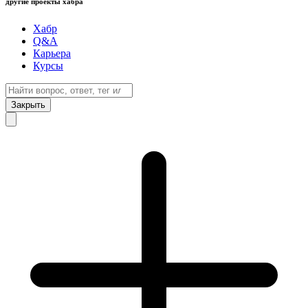
другие проекты хабра
Хабр
Q&A
Карьера
Курсы
Закрыть