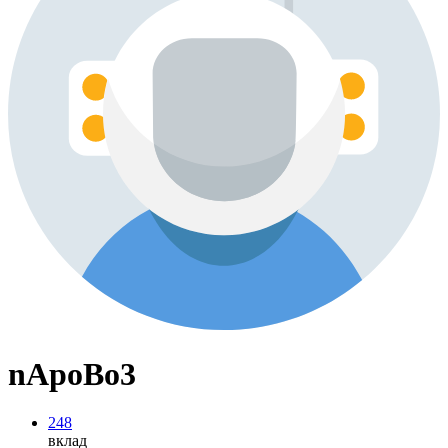
nApoBo3
248
вклад