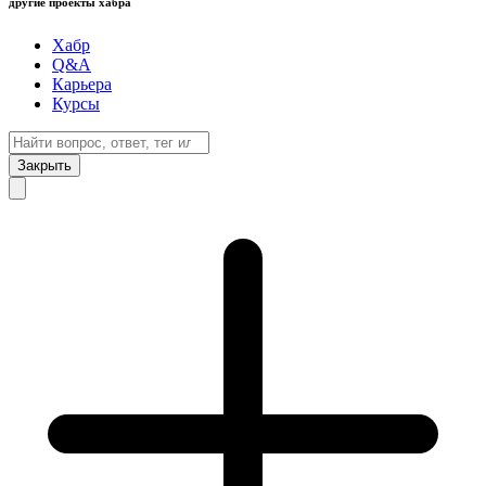
другие проекты хабра
Хабр
Q&A
Карьера
Курсы
Закрыть