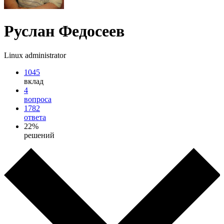
Руслан Федосеев
Linux administrator
1045
вклад
4
вопроса
1782
ответа
22%
решений