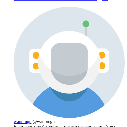
wanomgn
@wanomgn
Если речь про биткоин - то даже не заморачивайтесь.