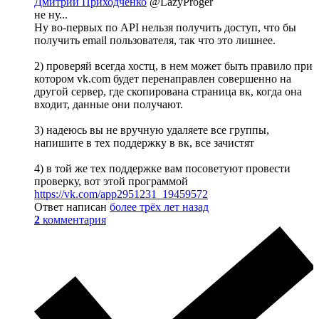
Дмитрий Приходченко
@LazyProger
не ну...
Ну во-первых по API нельзя получить доступ, что бы
получить email пользователя, так что это лишнее.
2) проверяй всегда хостц, в нем может быть правило при
котором vk.com будет перенаправлен совершенно на
другой сервер, где скопирована страница вк, когда она
входит, данные они получают.
3) надеюсь вы не вручную удаляете все группы,
напишите в тех поддержку в вк, все зачистят
4) в той же тех поддержке вам посоветуют провести
проверку, вот этой программой
https://vk.com/app2951231_19459572
Ответ написан
более трёх лет назад
2
комментария