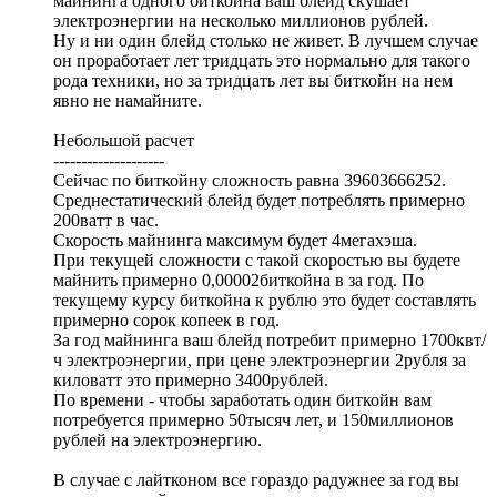
майнинга одного биткойна ваш блейд скушает
электроэнергии на несколько миллионов рублей.
Ну и ни один блейд столько не живет. В лучшем случае
он проработает лет тридцать это нормально для такого
рода техники, но за тридцать лет вы биткойн на нем
явно не намайните.
Небольшой расчет
--------------------
Сейчас по биткойну сложность равна 39603666252.
Среднестатический блейд будет потреблять примерно
200ватт в час.
Скорость майнинга максимум будет 4мегахэша.
При текущей сложности с такой скоростью вы будете
майнить примерно 0,00002биткойна в за год. По
текущему курсу биткойна к рублю это будет составлять
примерно сорок копеек в год.
За год майнинга ваш блейд потребит примерно 1700квт/
ч электроэнергии, при цене электроэнергии 2рубля за
киловатт это примерно 3400рублей.
По времени - чтобы заработать один биткойн вам
потребуется примерно 50тысяч лет, и 150миллионов
рублей на электроэнергию.
В случае с лайтконом все гораздо радужнее за год вы