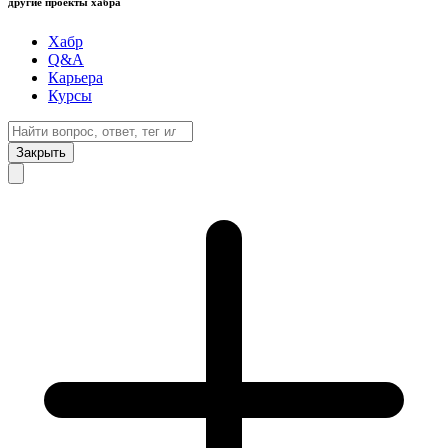
другие проекты хабра
Хабр
Q&A
Карьера
Курсы
Закрыть