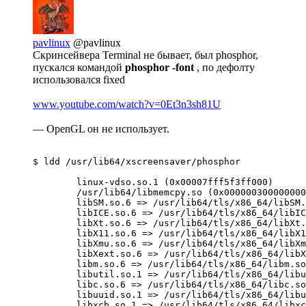
pavlinux
@pavlinux
Скринсейвера Terminal не бывает, был phosphor,
пускался командой
phosphor -font
, по дефолту
использовался fixed
www.youtube.com/watch?v=0Et3n3sh81U
— OpenGL он не использует.
$ ldd /usr/lib64/xscreensaver/phosphor 

        linux-vdso.so.1 (0x00007fff5f3ff000)

        /usr/lib64/libmemcpy.so (0x000000300000000
        libSM.so.6 => /usr/lib64/tls/x86_64/libSM.
        libICE.so.6 => /usr/lib64/tls/x86_64/libIC
        libXt.so.6 => /usr/lib64/tls/x86_64/libXt.
        libX11.so.6 => /usr/lib64/tls/x86_64/libX1
        libXmu.so.6 => /usr/lib64/tls/x86_64/libXm
        libXext.so.6 => /usr/lib64/tls/x86_64/libX
        libm.so.6 => /usr/lib64/tls/x86_64/libm.so
        libutil.so.1 => /usr/lib64/tls/x86_64/libu
        libc.so.6 => /usr/lib64/tls/x86_64/libc.so
        libuuid.so.1 => /usr/lib64/tls/x86_64/libu
        libxcb.so.1 => /usr/lib64/tls/x86_64/libxc