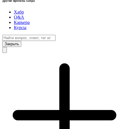
другие проекты хабра
Хабр
Q&A
Карьера
Курсы
Закрыть