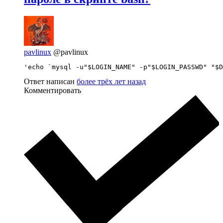
pavlinux
@pavlinux
'echo `mysql -u"$LOGIN_NAME" -p"$LOGIN_PASSWD" "$D
Ответ написан
более трёх лет назад
Комментировать