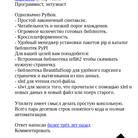
Программист, энтузиаст
Однозначно Python.
- Простой лаконичный синтаксис.
- Читабельность и низкий порог вхождения.
- Огромное количество готовых библиотек.
- Кроссплатформенность.
- Удобный менеджер установки пакетов pip и каталог
библиотек PyPI
Для вашей целей вам понадобится:
- Встроенная библиотека urllib2 чтобы скачивать
нужную страничку.
- библиотека BeautifulSoup для удобного парсинга
страничек и вытягивания из них анных.
- xlrd для чтения excel-файла.
- xlwt для записи того, что прочитали с помощью xlrd и
новых даных в новый файл или поерх старого.
Утилиту имеет смысл делать простую консольную.
Всего пара десятков строк понятного кода и полная
автоматизация.
Ответ написан
более трёх лет назад
Комментировать