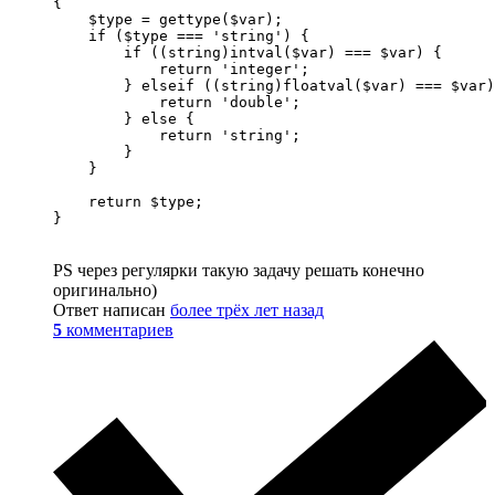
{

    $type = gettype($var);

    if ($type === 'string') {

        if ((string)intval($var) === $var) {

            return 'integer';

        } elseif ((string)floatval($var) === $var)
            return 'double';

        } else {

            return 'string';

        }

    }

    return $type;

PS через регулярки такую задачу решать конечно
оригинально)
Ответ написан
более трёх лет назад
5
комментариев