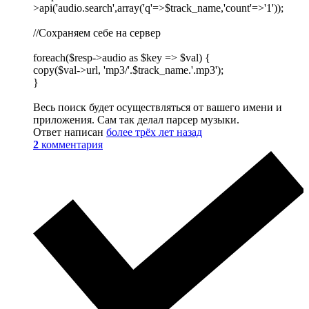
>api('audio.search',array('q'=>$track_name,'count'=>'1'));
//Сохраняем себе на сервер
foreach($resp->audio as $key => $val) {
copy($val->url, 'mp3/'.$track_name.'.mp3');
}
Весь поиск будет осуществляться от вашего имени и
приложения. Сам так делал парсер музыки.
Ответ написан
более трёх лет назад
2
комментария