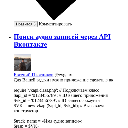
Комментировать
Нравится
5
Поиск аудио записей через API
Вконтакте
Евгений Плотников
@evgenx
Для Вашей задачи нужно приложение сделать в вк.
require 'vkapi.class.php'; // Подключаем класс
$api_id = '0123456789'; // ID вашего приложения
$vk_id = '0123456789'; // ID вашего аккаунта
$VK = new vkapi($api_id, $vk_id); // Вызываем
конструктор
$track_name = «Имя аудио записи»;
$resp = $VK-