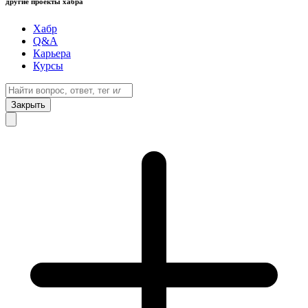
другие проекты хабра
Хабр
Q&A
Карьера
Курсы
Закрыть