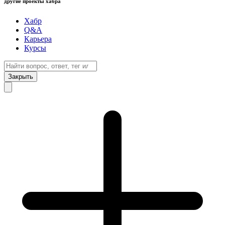
другие проекты хабра
Хабр
Q&A
Карьера
Курсы
Закрыть