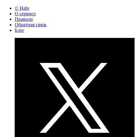
© Habr
О сервисе
Правила
Обратная связь
Блог