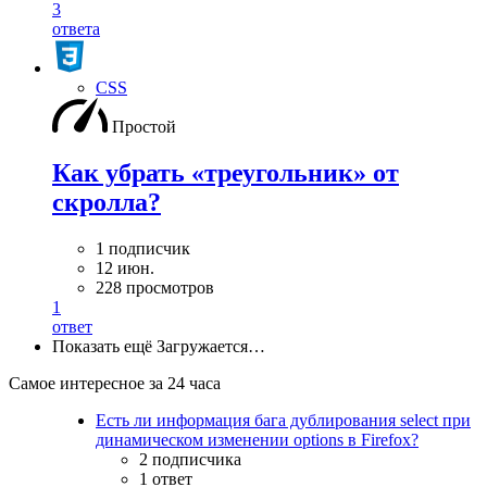
3
ответа
CSS
Простой
Как убрать «треугольник» от
скролла?
1 подписчик
12 июн.
228 просмотров
1
ответ
Показать ещё
Загружается…
Самое интересное за 24 часа
Есть ли информация бага дублирования select при
динамическом изменении options в Firefox?
2 подписчика
1 ответ