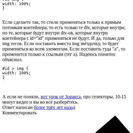
width: 100%;

}
Если сделаете так, то стили применяться только к прямым
потомкам контейнера, то есть только те div, которые внутри,
но те, которые будут внутри div-ов, которые внутри
контейнера с id="id" применяться не будут. И да, только для
img тегов. Если поставить вместо img звёздочку, то будет
применяться ко всем элементам. Если поставить туда "a", то
применится только к ссылкам (тег a). Надеюсь понятно
объяснил.
#id > img {

width: 100%;

}
А если не поняли,
вот урок от Зоракса
, про селекторы, 10-15
минут видео и вы во всё разберётесь.
Ответ написан
более трёх лет назад
Комментировать