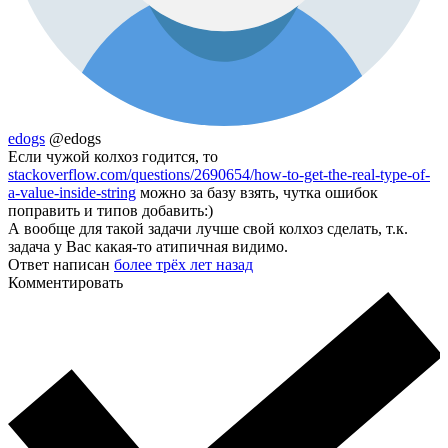
edogs
@edogs
Если чужой колхоз годится, то
stackoverflow.com/questions/2690654/how-to-get-the-real-type-of-
a-value-inside-string
можно за базу взять, чутка ошибок
поправить и типов добавить:)
А вообще для такой задачи лучше свой колхоз сделать, т.к.
задача у Вас какая-то атипичная видимо.
Ответ написан
более трёх лет назад
Комментировать