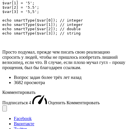
$var[1] = '5';

$var[2] = '5.5';

$var[3] = '5,5';

echo smartType($var[0]); // integer

echo smartType($var[1]); // integer

echo smartType($var[2]); // double

Просто подумал, прежде чем писать свою реализацию
спросить у людей, чтобы не пришлось изобретать лишний
велосипед, если что. В случае, если плохо мучал гугл – прошу
прощения, был бы благодарен ссылкам.
Вопрос задан
более трёх лет назад
3682 просмотра
Комментировать
Подписаться
4
Оценить
Комментировать
Facebook
Вконтакте
Twitter