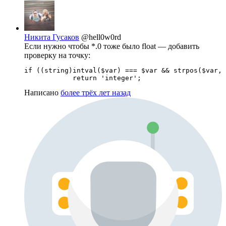
Никита Гусаков
@hell0w0rd
Если нужно чтобы *.0 тоже было float — добавить
проверку на точку:
if ((string)intval($var) === $var && strpos($var, 
Написано
более трёх лет назад