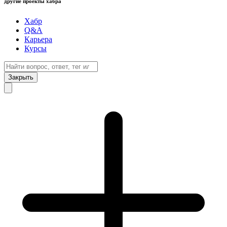
другие проекты хабра
Хабр
Q&A
Карьера
Курсы
Закрыть