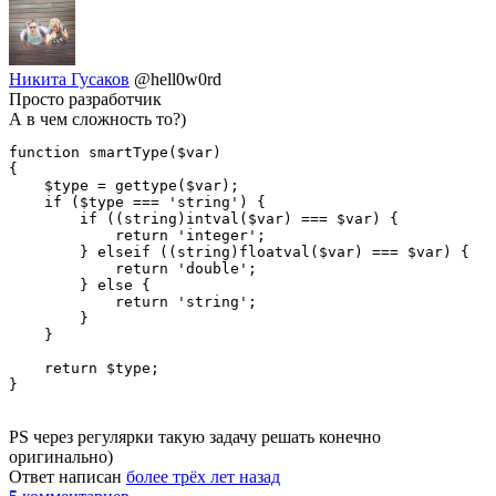
Никита Гусаков
@hell0w0rd
Просто разработчик
А в чем сложность то?)
function smartType($var)

{

    $type = gettype($var);

    if ($type === 'string') {

        if ((string)intval($var) === $var) {

            return 'integer';

        } elseif ((string)floatval($var) === $var) {

            return 'double';

        } else {

            return 'string';

        }

    }

    return $type;

PS через регулярки такую задачу решать конечно
оригинально)
Ответ написан
более трёх лет назад