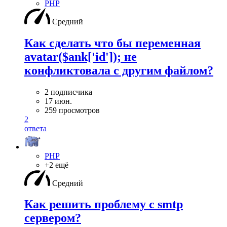
PHP
Средний
Как сделать что бы переменная
avatar($ank['id']); не
конфликтовала с другим файлом?
2 подписчика
17 июн.
259 просмотров
2
ответа
PHP
+2 ещё
Средний
Как решить проблему с smtp
сервером?