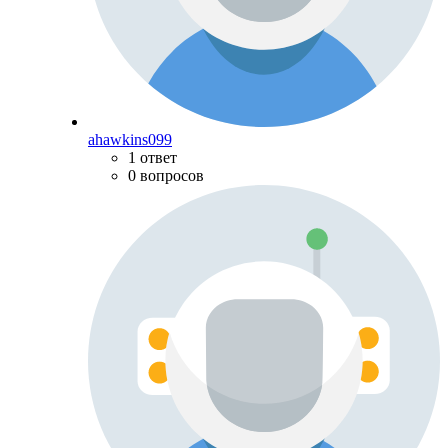
ahawkins099
1 ответ
0 вопросов