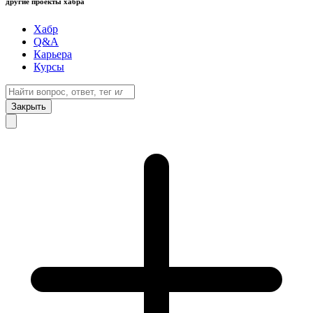
другие проекты хабра
Хабр
Q&A
Карьера
Курсы
Закрыть