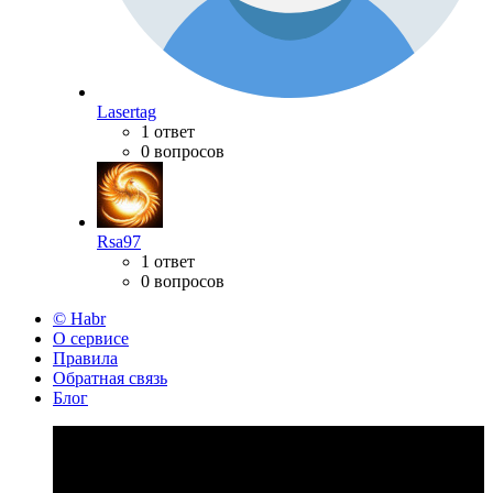
Lasertag
1 ответ
0 вопросов
Rsa97
1 ответ
0 вопросов
© Habr
О сервисе
Правила
Обратная связь
Блог