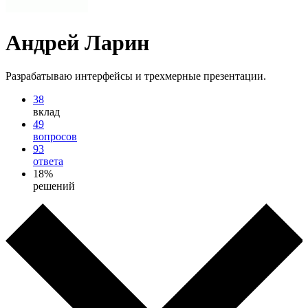
Андрей Ларин
Разрабатываю интерфейсы и трехмерные презентации.
38
вклад
49
вопросов
93
ответа
18%
решений