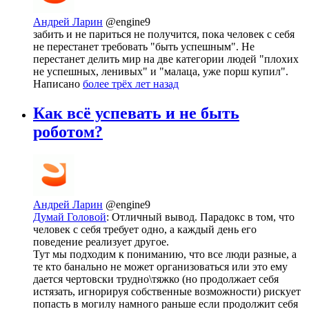
Андрей Ларин
@engine9
забить и не париться не получится, пока человек с себя
не перестанет требовать "быть успешным". Не
перестанет делить мир на две категории людей "плохих
не успешных, ленивых" и "малаца, уже порш купил".
Написано
более трёх лет назад
Как всё успевать и не быть
роботом?
Андрей Ларин
@engine9
Думай Головой
: Отличный вывод. Парадокс в том, что
человек с себя требует одно, а каждый день его
поведение реализует другое.
Тут мы подходим к пониманию, что все люди разные, а
те кто банально не может организоваться или это ему
дается чертовски трудно\тяжко (но продолжает себя
истязать, игнорируя собственные возможности) рискует
попасть в могилу намного раньше если продолжит себя