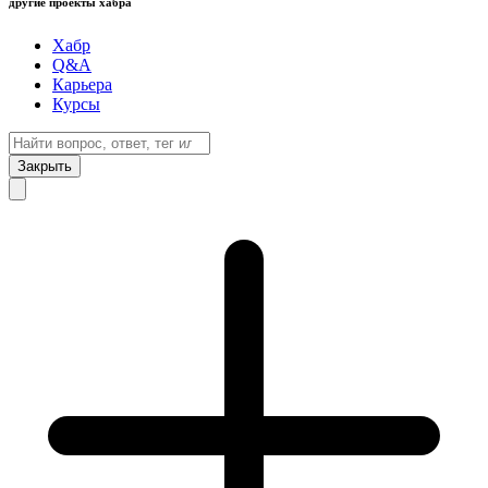
другие проекты хабра
Хабр
Q&A
Карьера
Курсы
Закрыть