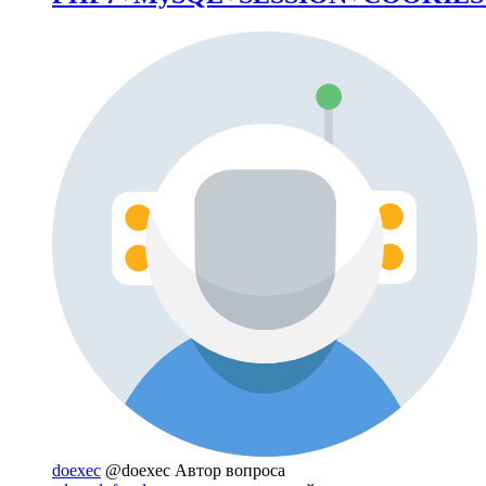
doexec
@doexec
Автор вопроса