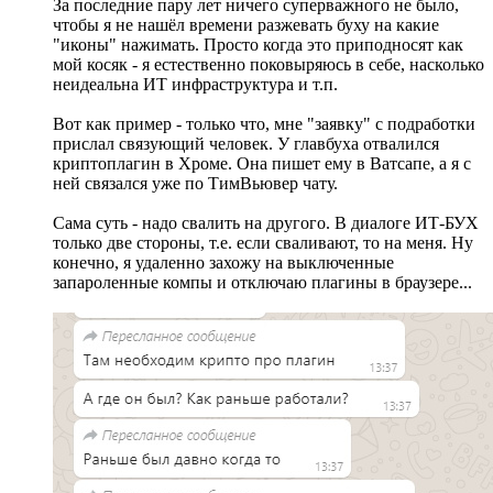
За последние пару лет ничего суперважного не было,
чтобы я не нашёл времени разжевать буху на какие
"иконы" нажимать. Просто когда это приподносят как
мой косяк - я естественно поковыряюсь в себе, насколько
неидеальна ИТ инфраструктура и т.п.
Вот как пример - только что, мне "заявку" с подработки
прислал связующий человек. У главбуха отвалился
криптоплагин в Хроме. Она пишет ему в Ватсапе, а я с
ней связался уже по ТимВьювер чату.
Сама суть - надо свалить на другого. В диалоге ИТ-БУХ
только две стороны, т.е. если сваливают, то на меня. Ну
конечно, я удаленно захожу на выключенные
запароленные компы и отключаю плагины в браузере...