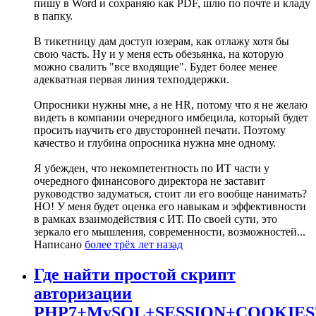
пишу в Word и сохраняю как PDF, шлю по почте и кладу
в папку.
В тикетницу дам доступ юзерам, как отлажу хотя бы
свою часть. Ну и у меня есть обезьянка, на которую
можно свалить "все входящие". Будет более менее
адекватная первая линия техподдержки.
Опросники нужны мне, а не HR, потому что я не желаю
видеть в компании очередного имбецила, который будет
просить научить его двусторонней печати. Поэтому
качество и глубина опросника нужна мне одному.
Я убежден, что некомпетентность по ИТ части у
очередного финансового директора не заставит
руководство задуматься, стоит ли его вообще нанимать?
НО! У меня будет оценка его навыкам и эффективности
в рамках взаимодействия с ИТ. По своей сути, это
зеркало его мышления, современности, возможностей...
Написано
более трёх лет назад
Где найти простой скрипт
авторизации
PHP7+MySQL+SESSION+COOKIES