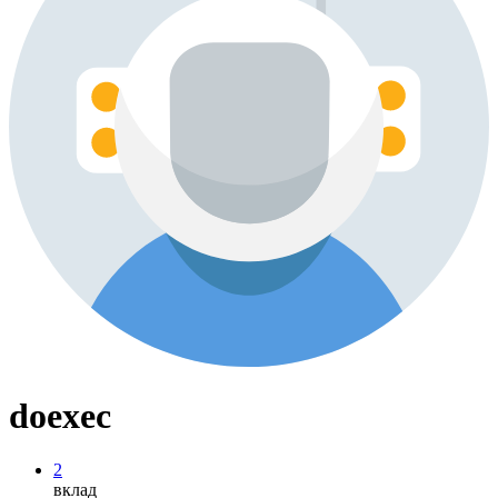
doexec
2
вклад