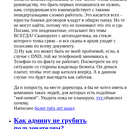
руководству, что брать первых попавшихся не нужно,
нам, сотрудникам кто взаимодействует с такими
неандертальцами сложно работать. Это касается всех -
юристы бланки договоров кладут в общую папку. Но те
не могут найти, потому что не понимают что это и где.
Письма, эти неадекватные, отсылают без темы
ВСЕГДА! Сканируют с автоподатчика, на стекле
которого точка грязи - и все сканы в архив уходят с
полосами по всему документу.
2) Ну как это может быть не моей проблемой, если, в
случае с DND, той же телефонией занимаюсь я.
Телефон-то по факту не работает. Посмотрите на эту
ситуацию со стороны владельца бизнеса. Он деньги
платит, чтобы этот шар катился вперёд. А в данном
случае это будет выглядеть как саботаж.
Да и попросту, на месте директора, я бы не хотел иметь в
компании таких людей, для которых есть подобные
"моё-немоё". Уходить пока не планирую,
тут
объяснил
почему.
Написано
более трёх лет назад
Как админу не грубить
пользователям?