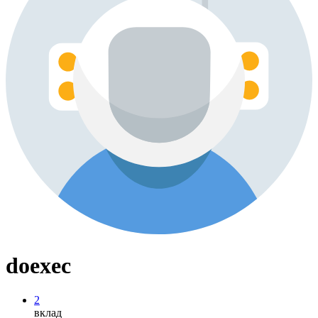
doexec
2
вклад