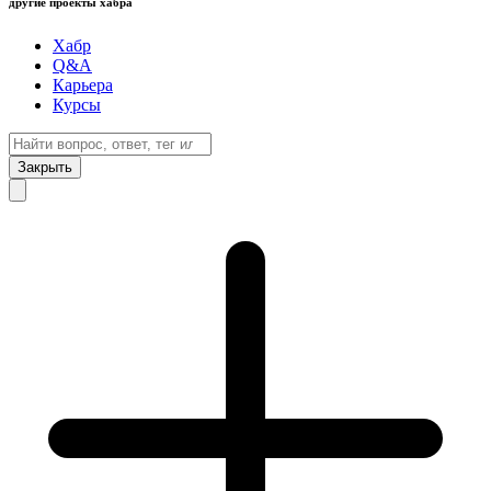
другие проекты хабра
Хабр
Q&A
Карьера
Курсы
Закрыть