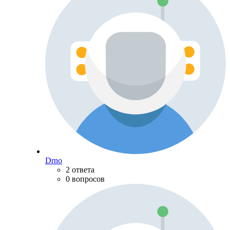
Drno
2 ответа
0 вопросов