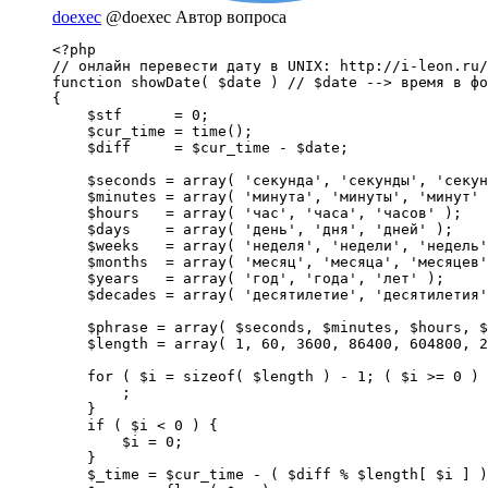
doexec
@doexec
Автор вопроса
<?php

// онлайн перевести дату в UNIX: http://i-leon.ru/
function showDate( $date ) // $date --> время в фо
{

    $stf      = 0;

    $cur_time = time();

    $diff     = $cur_time - $date;

    $seconds = array( 'секунда', 'секунды', 'секун
    $minutes = array( 'минута', 'минуты', 'минут' 
    $hours   = array( 'час', 'часа', 'часов' );

    $days    = array( 'день', 'дня', 'дней' );

    $weeks   = array( 'неделя', 'недели', 'недель'
    $months  = array( 'месяц', 'месяца', 'месяцев'
    $years   = array( 'год', 'года', 'лет' );

    $decades = array( 'десятилетие', 'десятилетия'
    $phrase = array( $seconds, $minutes, $hours, $
    $length = array( 1, 60, 3600, 86400, 604800, 2
    for ( $i = sizeof( $length ) - 1; ( $i >= 0 ) 
        ;

    }

    if ( $i < 0 ) {

        $i = 0;

    }

    $_time = $cur_time - ( $diff % $length[ $i ] )