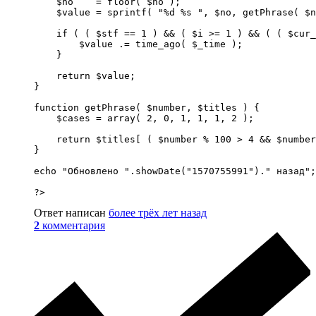
    $no    = floor( $no );

    $value = sprintf( "%d %s ", $no, getPhrase( $n
    if ( ( $stf == 1 ) && ( $i >= 1 ) && ( ( $cur_
        $value .= time_ago( $_time );

    }

    return $value;

}

function getPhrase( $number, $titles ) {

    $cases = array( 2, 0, 1, 1, 1, 2 );

    return $titles[ ( $number % 100 > 4 && $number
}

echo "Обновлено ".showDate("1570755991")." назад";

?>
Ответ написан
более трёх лет назад
2
комментария