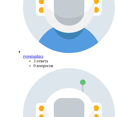
rvregraphics
3 ответа
0 вопросов