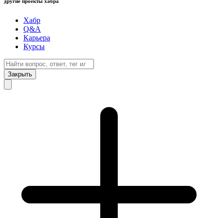
другие проекты хабра
Хабр
Q&A
Карьера
Курсы
Закрыть