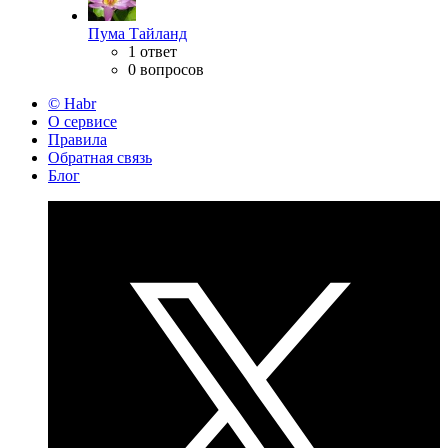
Пума Тайланд
1 ответ
0 вопросов
© Habr
О сервисе
Правила
Обратная связь
Блог