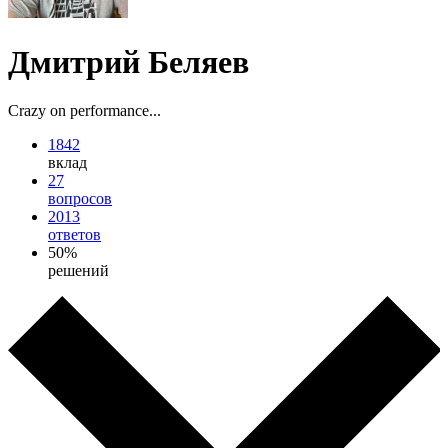
Дмитрий Беляев
Crazy on performance...
1842
вклад
27
вопросов
2013
ответов
50%
решений