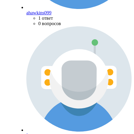
ahawkins099
1 ответ
0 вопросов