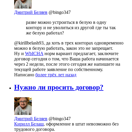
Дмитрий Беляев
@bingo347
разве можно устроиться в белую в одну
контору и не уволиться из другой где ты так
же белую работал?
@kirillbelash93, да хоть в трех конторах одновременно
можно в белую работать, закон это не запрещает.
Ну и
WbICHA
норм вариант предлагает, заключите
договор сегодня о том, что Ваша работа начинается
через 2 недели, после этого сегодня же напишите на
текущей работе заявление по собственному.
Написано
более трёх лет назад
Нужно ли просить договор?
Дмитрий Беляев
@bingo347
Кирилл Белаш
, оформление в штат невозможно без
трудового договора.