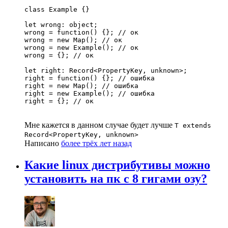
class Example {}

let wrong: object;

wrong = function() {}; // ок

wrong = new Map(); // ок

wrong = new Example(); // ок

wrong = {}; // ок

let right: Record<PropertyKey, unknown>;

right = function() {}; // ошибка

right = new Map(); // ошибка

right = new Example(); // ошибка

right = {}; // ок
Мне кажется в данном случае будет лучше
T extends
Record<PropertyKey, unknown>
Написано
более трёх лет назад
Какие linux дистрибутивы можно
установить на пк с 8 гигами озу?