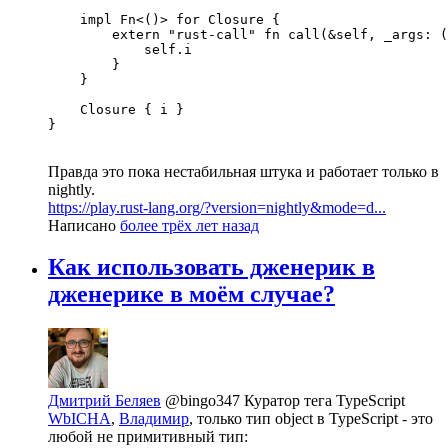
    impl Fn<()> for Closure {

        extern "rust-call" fn call(&self, _args: (
            self.i

        }

    }

    Closure { i }

}
Правда это пока нестабильная штука и работает только в
nightly.
https://play.rust-lang.org/?version=nightly&mode=d...
Написано
более трёх лет назад
Как использовать дженерик в
дженерике в моём случае?
Дмитрий Беляев
@bingo347
Куратор тега TypeScript
WbICHA
,
Владимир
, только тип object в TypeScript - это
любой не примитивный тип: