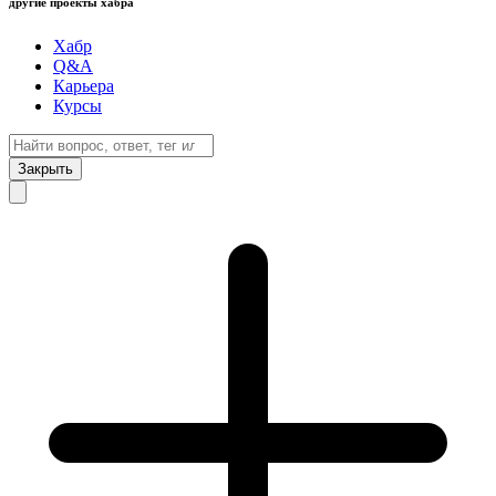
другие проекты хабра
Хабр
Q&A
Карьера
Курсы
Закрыть