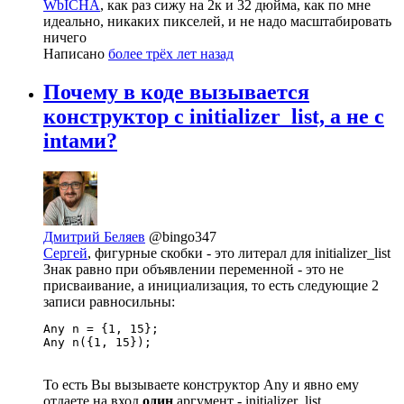
WbICHA
, как раз сижу на 2к и 32 дюйма, как по мне
идеально, никаких пикселей, и не надо масштабировать
ничего
Написано
более трёх лет назад
Почему в коде вызывается
конструктор с initializer_list, а не с
intами?
Дмитрий Беляев
@bingo347
Сергей
, фигурные скобки - это литерал для initializer_list
Знак равно при объявлении переменной - это не
присваивание, а инициализация, то есть следующие 2
записи равносильны:
Any n = {1, 15};

Any n({1, 15});
То есть Вы вызываете конструктор Any и явно ему
отдаете на вход
один
аргумент - initializer_list