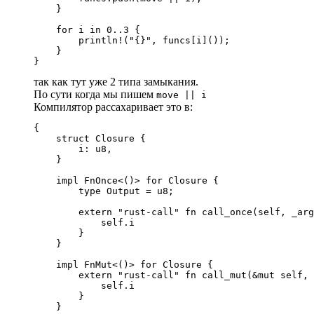
    }

    for i in 0..3 {

        println!("{}", funcs[i]());

    }

}
так как тут уже 2 типа замыкания.
По сути когда мы пишем
move || i
Компилятор рассахаривает это в:
{

    struct Closure {

        i: u8,

    }

    impl FnOnce<()> for Closure {

        type Output = u8;

        extern "rust-call" fn call_once(self, _arg
            self.i

        }

    }

    impl FnMut<()> for Closure {

        extern "rust-call" fn call_mut(&mut self, 
            self.i

        }

    }
