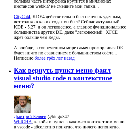
большая часть интерфейса крутится в миллионах
инстансов webkit? не смешите мои тапки...
CityCat4
, KDE4 действительно был не очень удачным,
вот только в каких годах он был? Сейчас актуальный
KDE - 5.27, и он легковеснее, а главное функциональнее
большинства других DE, даже "легковесный" XFCE
жрет больше чем Кеды.
А вообще, в современном мире самая прожорливая DE
будет ничто по сравнением с большинством софта...
Написано
более трёх лет назад
Как вернуть пункт меню фаил
visual studio code в контекстное
меню?
Дмитрий Беляев
@bingo347
WbICHA
, какой-то пункт в каком-то контекстном меню
в vscode - абсолютно понятно, что ничего непонятно.