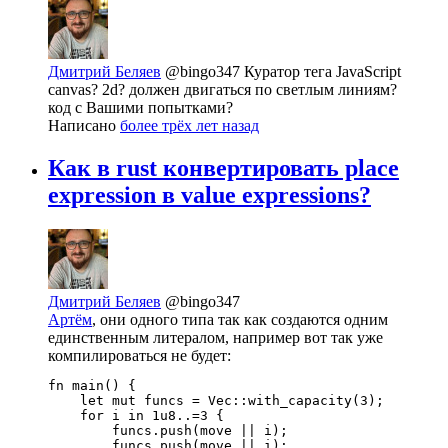
Дмитрий Беляев
@bingo347
Куратор тега JavaScript
canvas? 2d? должен двигаться по светлым линиям?
код с Вашими попытками?
Написано
более трёх лет назад
Как в rust конвертировать place
expression в value expressions?
Дмитрий Беляев
@bingo347
Артём
, они одного типа так как создаются одним
единственным литералом, например вот так уже
компилироваться не будет:
fn main() {

    let mut funcs = Vec::with_capacity(3);

    for i in 1u8..=3 {

        funcs.push(move || i);

        funcs.push(move || i);
