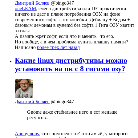
Дмитрий Беляев
@bingo347
oneLEAM
, смена дистрибутива или DE практически
ничего не даст в плане потребления ОЗУ, на фоне
современного софта - это копейки. Дебиану + Кедам +
базовым демонам в systemd без софта 1 Гига ОЗУ хватит
за глаза.
А память жрет софт, если что и менять - то его.
Но вообще, а в чем проблема купить плашку памяти?
Написано
более трёх лет назад
Какие linux дистрибутивы можно
установить на пк с 8 гигами озу?
Дмитрий Беляев
@bingo347
Gnome даже стабильнее него и ест меньше
ресурсов..
Anonymous
, это гном шелл то? тот самый, у которого