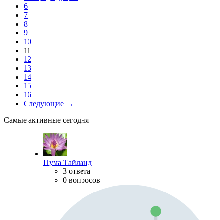
6
7
8
9
10
11
12
13
14
15
16
Следующие →
Самые активные сегодня
Пума Тайланд
3 ответа
0 вопросов