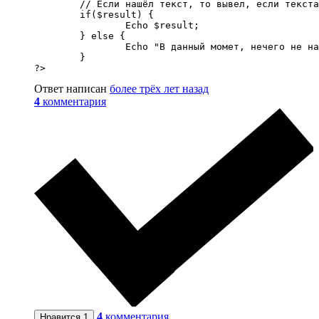
	// Если нашёл текст, то вывел, если текста нету, то вывел ERROR

	if($result) {

		Echo $result;

	} else {

		Echo "В данный момет, нечего не найдено.";

	}

?>
Ответ написан
более трёх лет назад
4
комментария
4
комментария
Нравится
1