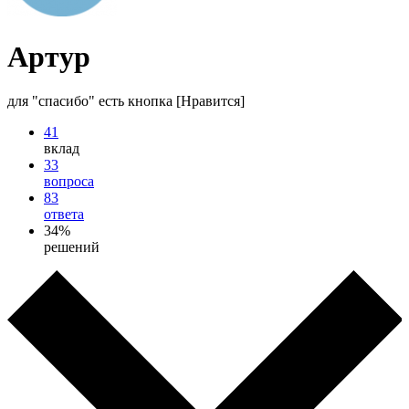
Артур
для "спасибо" есть кнопка [Нравится]
41
вклад
33
вопроса
83
ответа
34%
решений