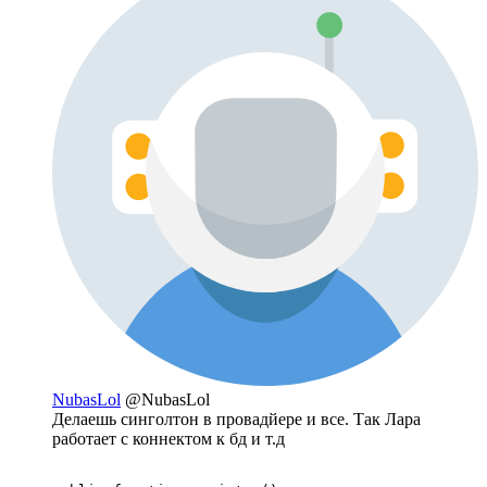
NubasLol
@NubasLol
Делаешь синголтон в провадйере и все. Так Лара
работает с коннектом к бд и т.д