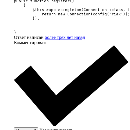
public function register()

    {

        $this->app->singleton(Connection::class, f
            return new Connection(config('riak'));

        });
}
Ответ написан
более трёх лет назад
Комментировать