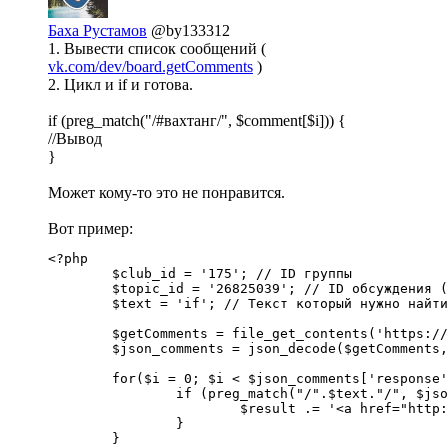
Баха Рустамов
@by133312
1. Вывести список сообщений (
vk.com/dev/board.getComments
)
2. Цикл и if и готова.
if (preg_match("/#вахтанг/", $comment[$i])) {
//Вывод
}
Может кому-то это не понравится.
Вот пример:
<?php

	$club_id = '175'; // ID группы

	$topic_id = '26825039'; // ID обсуждения (Пример: http://vk.com/topic-175_26825039 -- вводить 26825039)

	$text = 'if'; // Текст который нужно найти

	$getComments = file_get_contents('https://api.vk.com/method/board.getComments?group_id='.$club_id.'&topic_id='.$topic_id);

	$json_comments = json_decode($getComments,1);

	for($i = 0; $i < $json_comments['response']['comments'][0]; $i++) {

		if (preg_match("/".$text."/", $json_comments['response']['comments'][$i]['text'])) {

			$result .= '<a href="http://vk.com/topic-'.$club_id.'_'.$topic_id.'?post='.$json_comments['response']['comments'][$i]['id'].'">Ваш текст «'.$text.'» совпал.</a><br>'; //Выводим ссылку

		}

	}
