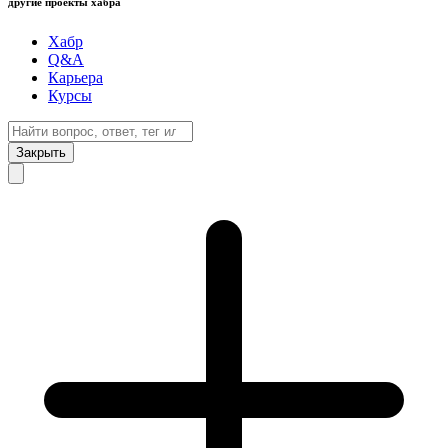
другие проекты хабра
Хабр
Q&A
Карьера
Курсы
Закрыть