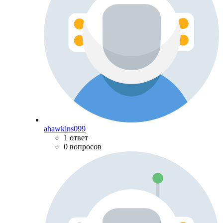
ahawkins099
1 ответ
0 вопросов