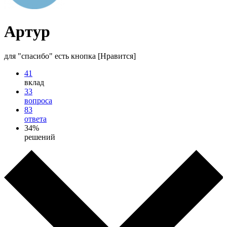
Артур
для "спасибо" есть кнопка [Нравится]
41
вклад
33
вопроса
83
ответа
34%
решений