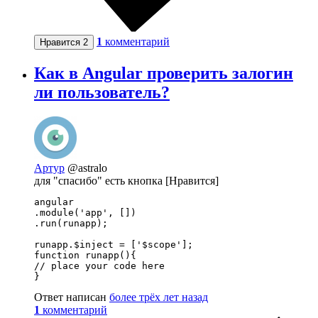
1
комментарий
Нравится
2
Как в Angular проверить залогин
ли пользователь?
Артур
@astralo
для "спасибо" есть кнопка [Нравится]
angular

.module('app', [])

.run(runapp);

runapp.$inject = ['$scope'];

function runapp(){

// place your code here

}
Ответ написан
более трёх лет назад
1
комментарий