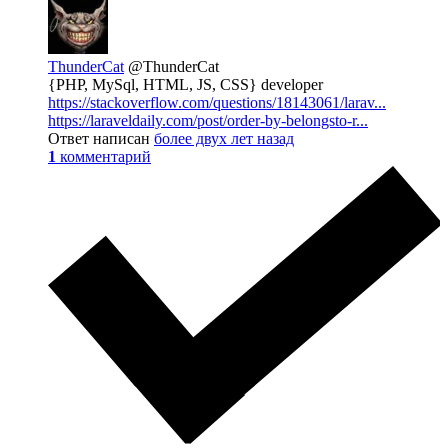
ThunderCat
@ThunderCat
{PHP, MySql, HTML, JS, CSS} developer
https://stackoverflow.com/questions/18143061/larav...
https://laraveldaily.com/post/order-by-belongsto-r...
Ответ написан
более двух лет назад
1
комментарий