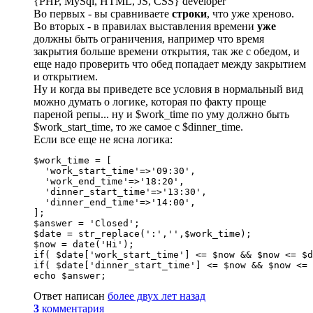
{PHP, MySql, HTML, JS, CSS} developer
Во первых - вы сравниваете
строки
, что уже хреново.
Во вторых - в правилах выставления времени
уже
должны быть ограничения, например что время
закрытия больше времени открытия, так же с обедом, и
еще надо проверить что обед попадает между закрытием
и открытием.
Ну и когда вы приведете все условия в нормальный вид
можно думать о логике, которая по факту проще
пареной репы... ну и $work_time по уму должно быть
$work_start_time, то же самое с $dinner_time.
Если все еще не ясна логика:
$work_time = [

  'work_start_time'=>'09:30',

  'work_end_time'=>'18:20',

  'dinner_start_time'=>'13:30',

  'dinner_end_time'=>'14:00',

];

$answer = 'Closed';

$date = str_replace(':','',$work_time);

$now = date('Hi');

if( $date['work_start_time'] <= $now && $now <= $d
if( $date['dinner_start_time'] <= $now && $now <= 
echo $answer;
Ответ написан
более двух лет назад
3
комментария