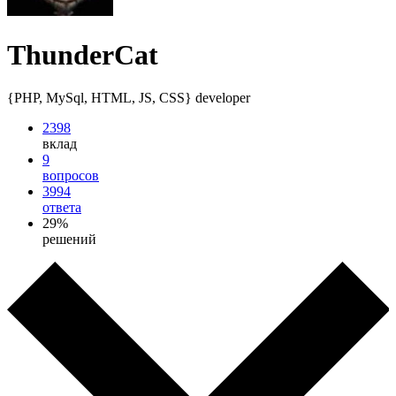
ThunderCat
{PHP, MySql, HTML, JS, CSS} developer
2398
вклад
9
вопросов
3994
ответа
29%
решений