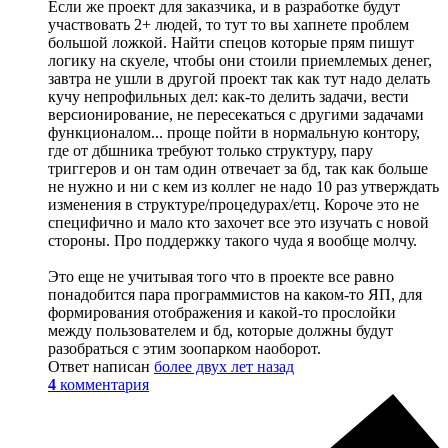
Если же проект для заказчика, и в разработке будут
участвовать 2+ людей, то тут то вы хапнете проблем
большой ложкой. Найти спецов которые прям пишут
логику на скуеле, чтобы они стоили приемлемых денег,
завтра не ушли в другой проект так как тут надо делать
кучу непрофильных дел: как-то делить задачи, вести
версионирование, не пересекаться с другими задачами
функционалом... проще пойти в нормальную контору,
где от дбшника требуют только структуру, пару
триггеров и он там один отвечает за бд, так как больше
не нужно и ни с кем из коллег не надо 10 раз утверждать
изменения в структуре/процедурах/етц. Короче это не
специфично и мало кто захочет все это изучать с новой
стороны. Про поддержку такого чуда я вообще молчу.
Это еще не учитывая того что в проекте все равно
понадобится пара программистов на каком-то ЯП, для
формирования отображения и какой-то прослойки
между пользователем и бд, которые должны будут
разобраться с этим зоопарком наоборот.
Ответ написан
более двух лет назад
4
комментария