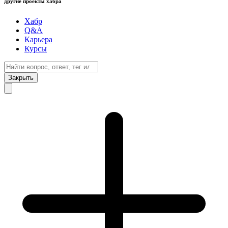
другие проекты хабра
Хабр
Q&A
Карьера
Курсы
Закрыть