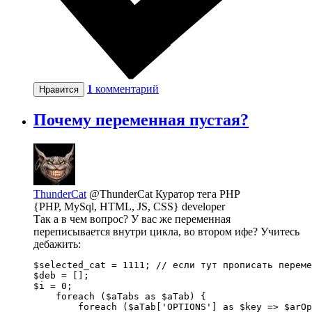
1
комментарий
Нравится
Почему переменная пустая?
ThunderCat
@ThunderCat
Куратор тега PHP
{PHP, MySql, HTML, JS, CSS} developer
Так а в чем вопрос? У вас же переменная
переписывается внутри цикла, во втором ифе? Учитесь
дебажить:
$selected_cat = 1111; // если тут прописать переме
$deb = [];

$i = 0;

    foreach ($aTabs as $aTab) { 

        foreach ($aTab['OPTIONS'] as $key => $arOp