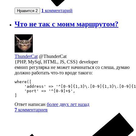
1
комментарий
Нравится
2
Что не так с моим маршрутом?
ThunderCat
@ThunderCat
{PHP, MySql, HTML, JS, CSS} developer
емнип регулярка не может начинаться со слеша, думаю
должно работать что-то вроде такого:
where([

    'address' => '^[0-9]{1,3}\.[0-9]{1,3}\.[0-9]{1
    'port' => '^[0-9]+$',

]
Ответ написан
более двух лет назад
7
комментариев