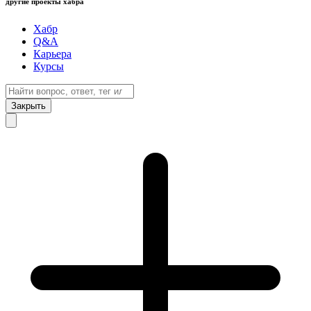
другие проекты хабра
Хабр
Q&A
Карьера
Курсы
Закрыть