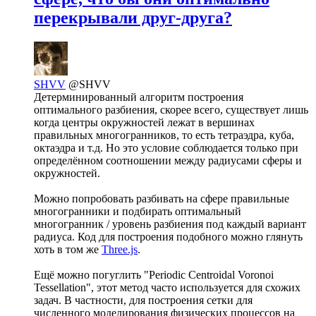
перекрывали друг-друга?
SHVV
@SHVV
Детерминированный алгоритм построения
оптимального разбиения, скорее всего, существует лишь
когда центры окружностей лежат в вершинах
правильных многогранников, то есть тетраэдра, куба,
октаэдра и т.д. Но это условие соблюдается только при
определённом соотношении между радиусами сферы и
окружностей.
Можно попробовать разбивать на сфере правильные
многогранники и подбирать оптимальный
многогранник / уровень разбиения под каждый вариант
радиуса. Код для построения подобного можно глянуть
хоть в том же
Three.js
.
Ещё можно погуглить "Periodic Centroidal Voronoi
Tessellation", этот метод часто используется для схожих
задач. В частности, для построения сетки для
численного моделирования физических процессов на