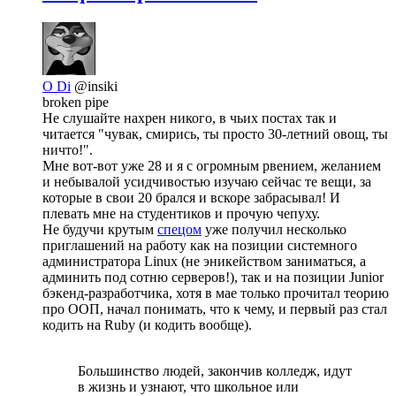
O Di
@insiki
broken pipe
Не слушайте нахрен никого, в чьих постах так и
читается "чувак, смирись, ты просто 30-летний овощ, ты
ничто!".
Мне вот-вот уже 28 и я с огромным рвением, желанием
и небывалой усидчивостью изучаю сейчас те вещи, за
которые в свои 20 брался и вскоре забрасывал! И
плевать мне на студентиков и прочую чепуху.
Не будучи крутым
спецом
уже получил несколько
приглашений на работу как на позиции системного
администратора Linux (не эникейством заниматься, а
админить под сотню серверов!), так и на позиции Junior
бэкенд-разработчика, хотя в мае только прочитал теорию
про ООП, начал понимать, что к чему, и первый раз стал
кодить на Ruby (и кодить вообще).
Большинство людей, закончив колледж, идут
в жизнь и узнают, что школьное или