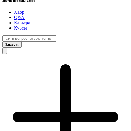
другие проекты хабра
Хабр
Q&A
Карьера
Курсы
Закрыть