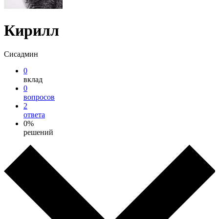
Кирилл
Сисадмин
0
вклад
0
вопросов
2
ответа
0%
решений