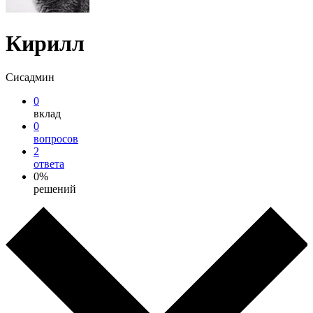
Кирилл
Сисадмин
0
вклад
0
вопросов
2
ответа
0%
решений