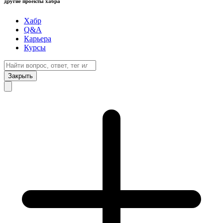
другие проекты хабра
Хабр
Q&A
Карьера
Курсы
Закрыть