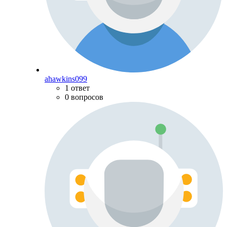
ahawkins099
1 ответ
0 вопросов