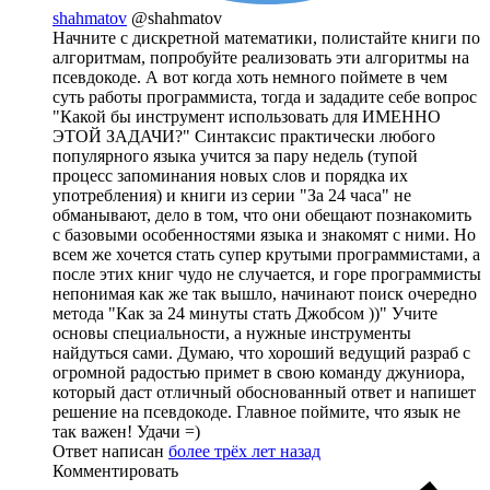
shahmatov
@shahmatov
Начните с дискретной математики, полистайте книги по
алгоритмам, попробуйте реализовать эти алгоритмы на
псевдокоде. А вот когда хоть немного поймете в чем
суть работы программиста, тогда и зададите себе вопрос
"Какой бы инструмент использовать для ИМЕННО
ЭТОЙ ЗАДАЧИ?" Синтаксис практически любого
популярного языка учится за пару недель (тупой
процесс запоминания новых слов и порядка их
употребления) и книги из серии "За 24 часа" не
обманывают, дело в том, что они обещают познакомить
с базовыми особенностями языка и знакомят с ними. Но
всем же хочется стать супер крутыми программистами, а
после этих книг чудо не случается, и горе программисты
непонимая как же так вышло, начинают поиск очередно
метода "Как за 24 минуты стать Джобсом ))" Учите
основы специальности, а нужные инструменты
найдуться сами. Думаю, что хороший ведущий разраб с
огромной радостью примет в свою команду джуниора,
который даст отличный обоснованный ответ и напишет
решение на псевдокоде. Главное поймите, что язык не
так важен! Удачи =)
Ответ написан
более трёх лет назад
Комментировать