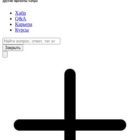
другие проекты хабра
Хабр
Q&A
Карьера
Курсы
Закрыть