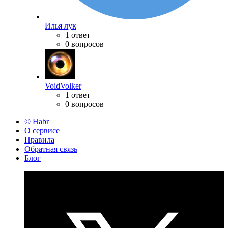
Илья лук
1 ответ
0 вопросов
VoidVolker
1 ответ
0 вопросов
© Habr
О сервисе
Правила
Обратная связь
Блог