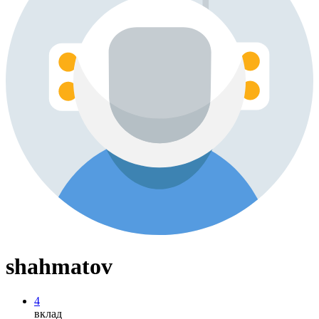
shahmatov
4
вклад