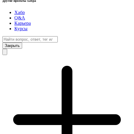
другие проекты хабра
Хабр
Q&A
Карьера
Курсы
Закрыть