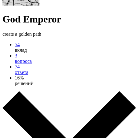
God Emperor
create a golden path
54
вклад
3
вопроса
74
ответа
16%
решений