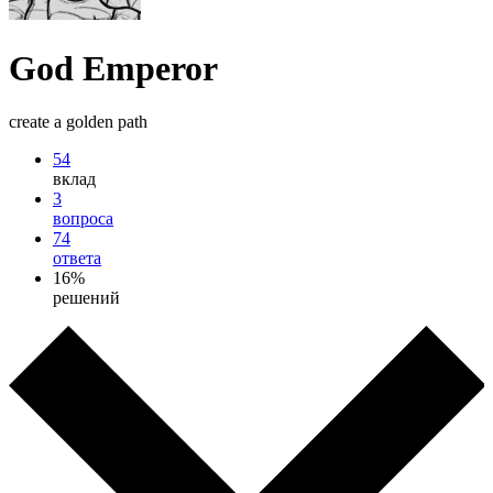
God Emperor
create a golden path
54
вклад
3
вопроса
74
ответа
16%
решений