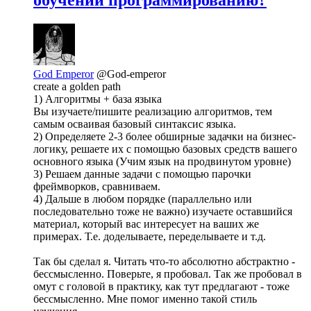
обучении программированию?
God Emperor
@God-emperor
create a golden path
1) Алгоритмы + база языка
Вы изучаете/пишите реализацию алгоритмов, тем
самым осваивая базовый синтаксис языка.
2) Определяете 2-3 более обширные задачки на бизнес-
логику, решаете их с помощью базовых средств вашего
основного языка (Учим язык на продвинутом уровне)
3) Решаем данные задачи с помощью парочки
фреймворков, сравниваем.
4) Дальше в любом порядке (параллельно или
последовательно тоже не важно) изучаете оставшийся
материал, который вас интересует на ваших же
примерах. Т.е. доделываете, переделываете и т.д.
Так бы сделал я. Читать что-то абсолютно абстрактно -
бессмысленно. Поверьте, я пробовал. Так же пробовал в
омут с головой в практику, как тут предлагают - тоже
бессмысленно. Мне помог именно такой стиль