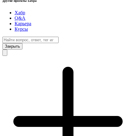
другие проекты хабра
Хабр
Q&A
Карьера
Курсы
Закрыть