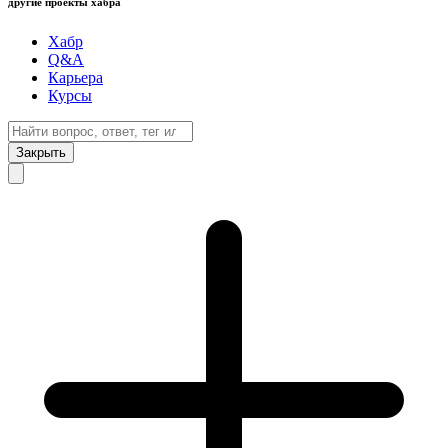
другие проекты хабра
Хабр
Q&A
Карьера
Курсы
Закрыть