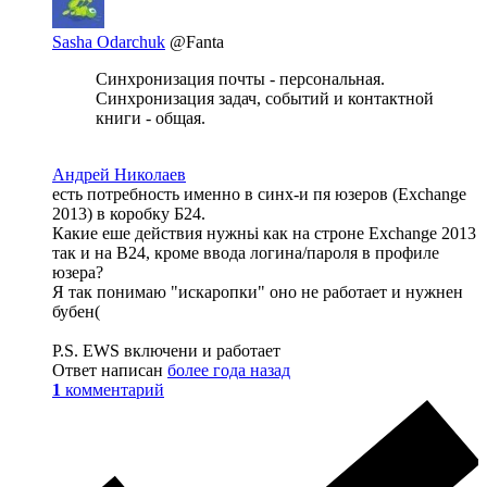
Sasha Odarchuk
@Fanta
Синхронизация почты - персональная.
Синхронизация задач, событий и контактной
книги - общая.
Андрей Николаев
есть потребность именно в синх-и пя юзеров (Exchange
2013) в коробку Б24.
Какие еше действия нужньі как на строне Exchange 2013
так и на В24, кроме ввода логина/пароля в профиле
юзера?
Я так понимаю "искаропки" оно не работает и нужнен
бубен(
P.S. EWS включени и работает
Ответ написан
более года назад
1
комментарий