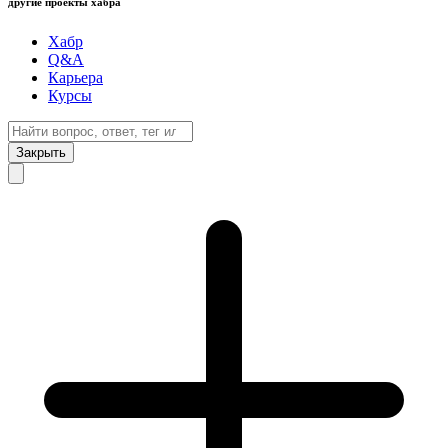
другие проекты хабра
Хабр
Q&A
Карьера
Курсы
Закрыть