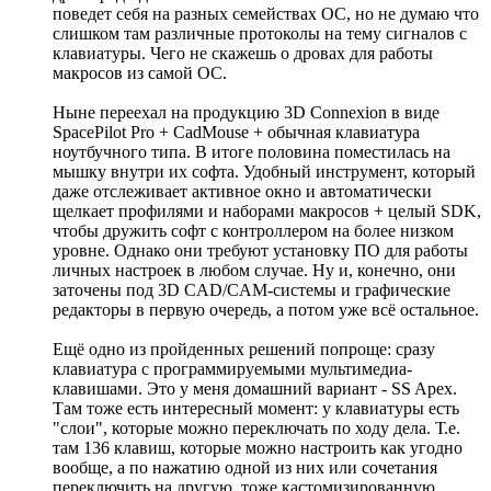
поведет себя на разных семействах ОС, но не думаю что
слишком там различные протоколы на тему сигналов с
клавиатуры. Чего не скажешь о дровах для работы
макросов из самой ОС.
Ныне переехал на продукцию 3D Connexion в виде
SpacePilot Pro + CadMouse + обычная клавиатура
ноутбучного типа. В итоге половина поместилась на
мышку внутри их софта. Удобный инструмент, который
даже отслеживает активное окно и автоматически
щелкает профилями и наборами макросов + целый SDK,
чтобы дружить софт с контроллером на более низком
уровне. Однако они требуют установку ПО для работы
личных настроек в любом случае. Ну и, конечно, они
заточены под 3D CAD/CAM-системы и графические
редакторы в первую очередь, а потом уже всё остальное.
Ещё одно из пройденных решений попроще: сразу
клавиатура с программируемыми мультимедиа-
клавишами. Это у меня домашний вариант - SS Apex.
Там тоже есть интересный момент: у клавиатуры есть
"слои", которые можно переключать по ходу дела. Т.е.
там 136 клавиш, которые можно настроить как угодно
вообще, а по нажатию одной из них или сочетания
переключить на другую, тоже кастомизированную