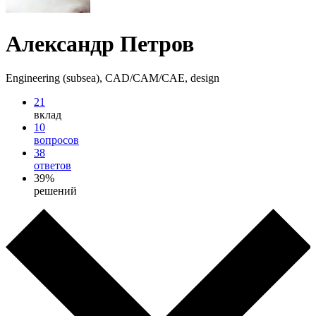
Александр Петров
Engineering (subsea), CAD/CAM/CAE, design
21
вклад
10
вопросов
38
ответов
39%
решений