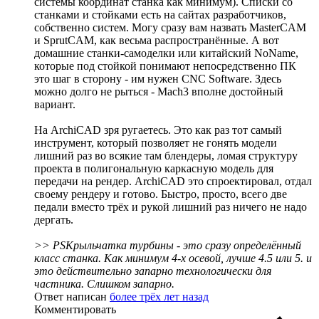
системы координат станка как минимум). Списки со
станками и стойками есть на сайтах разработчиков,
собственно систем. Могу сразу вам назвать MasterCAM
и SprutCAM, как весьма распространённые. А вот
домашние станки-самоделки или китайский NoName,
которые под стойкой понимают непосредственно ПК
это шаг в сторону - им нужен CNC Software. Здесь
можно долго не рыться - Mach3 вполне достойный
вариант.
На ArchiCAD зря ругаетесь. Это как раз тот самый
инструмент, который позволяет не гонять модели
лишний раз во всякие там блендеры, ломая структуру
проекта в полигональную каркасную модель для
передачи на рендер. ArchiCAD это спроектировал, отдал
своему рендеру и готово. Быстро, просто, всего две
педали вместо трёх и рукой лишний раз ничего не надо
дергать.
>> PSКрыльчатка турбины - это сразу определённый
класс станка. Как минимум 4-х осевой, лучше 4.5 или 5. и
это действительно запарно технологически для
частника. Слишком запарно.
Ответ написан
более трёх лет назад
Комментировать