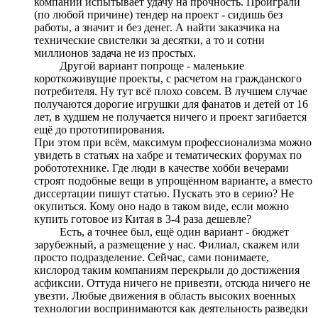
компаний испытывает удачу на прочность. Проиграли
(по любой причине) тендер на проект - сидишь без
работы, а значит и без денег. А найти заказчика на
технические свистелки за десятки, а то и сотни
миллионов задача не из простых.
Другой вариант попроще - маленькие
короткоживущие проекты, с расчетом на гражданского
потребителя. Ну тут всё плохо совсем. В лучшем случае
получаются дорогие игрушки для фанатов и детей от 16
лет, в худшем не получается ничего и проект загибается
ещё до прототипирования.
При этом при всём, максимум профессионализма можно
увидеть в статьях на хабре и тематических форумах по
робототехнике. Где люди в качестве хобби вечерами
строят подобные вещи в упрощённом варианте, а вместо
диссертации пишут статью. Пускать это в серию? Не
окупиться. Кому оно надо в таком виде, если можно
купить готовое из Китая в 3-4 раза дешевле?
Есть, а точнее был, ещё один вариант - бюджет
зарубежный, а размещение у нас. Филиал, скажем или
просто подразделение. Сейчас, сами понимаете,
кислород таким компаниям перекрыли до достижения
асфиксии. Оттуда ничего не привезти, отсюда ничего не
увезти. Любые движения в область высоких военных
технологии воспринимаются как деятельность разведки