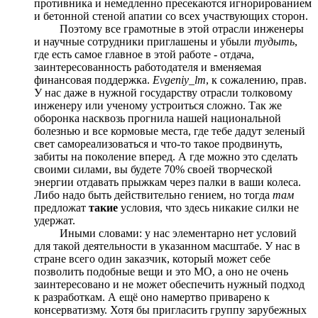
противника и немедленно пресекаются игнорированием
и бетонной стеной апатии со всех участвующих сторон.
Поэтому все грамотные в этой отрасли инженеры
и научные сотрудники приглашены и убыли
тудыть
,
где есть самое главное в этой работе - отдача,
заинтересованность работодателя и вменяемая
финансовая поддержка.
Evgeniy_lm
, к сожалению, прав.
У нас даже в нужной государству отрасли толковому
инженеру или ученому устроиться сложно. Так же
оборонка насквозь прогнила нашей национальной
болезнью и все кормовые места, где тебе дадут зеленый
свет самореализоваться и что-то такое продвинуть,
забиты на поколение вперед. А где можно это сделать
своими силами, вы будете 70% своей творческой
энергии отдавать прыжкам через палки в ваши колеса.
Либо надо быть действительно гением, но тогда
там
предложат
такие
условия, что здесь никакие силки не
удержат.
Иными словами: у нас элементарно нет условий
для такой деятельности в указанном масштабе. У нас в
стране всего один заказчик, который может себе
позволить подобные вещи и это МО, а оно не очень
заинтересовано и не может обеспечить нужный подход
к разработкам. А ещё оно намертво приварено к
консерватизму. Хотя бы пригласить группу зарубежных