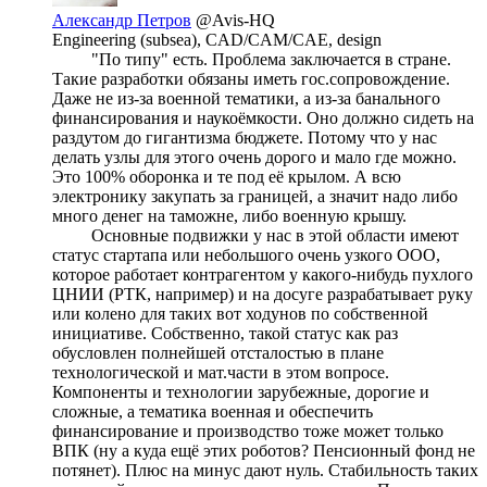
Александр Петров
@Avis-HQ
Engineering (subsea), CAD/CAM/CAE, design
"По типу" есть. Проблема заключается в стране.
Такие разработки обязаны иметь гос.сопровождение.
Даже не из-за военной тематики, а из-за банального
финансирования и наукоёмкости. Оно должно сидеть на
раздутом до гигантизма бюджете. Потому что у нас
делать узлы для этого очень дорого и мало где можно.
Это 100% оборонка и те под её крылом. А всю
электронику закупать за границей, а значит надо либо
много денег на таможне, либо военную крышу.
Основные подвижки у нас в этой области имеют
статус стартапа или небольшого очень узкого ООО,
которое работает контрагентом у какого-нибудь пухлого
ЦНИИ (РТК, например) и на досуге разрабатывает руку
или колено для таких вот ходунов по собственной
инициативе. Собственно, такой статус как раз
обусловлен полнейшей отсталостью в плане
технологической и мат.части в этом вопросе.
Компоненты и технологии зарубежные, дорогие и
сложные, а тематика военная и обеспечить
финансирование и производство тоже может только
ВПК (ну а куда ещё этих роботов? Пенсионный фонд не
потянет). Плюс на минус дают нуль. Стабильность таких