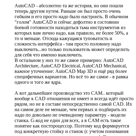
AutoCAD - абсолютно та же история, но они пошли
теперь другим путем. Раньше он был просто очень
гибким и его просто надо было настроить. В обычном
"голом" AutoCAD и сейчас дефолтно в состоянии
боевой готовности находиться тьма инструментов из
которых вам лично надо, как правило, не более 50%, а
то и меньше. Отсюда кажущаяся туповатость и
сложность интерфейса - там просто половину надо
выключить...но только пользователь может определить
для себя что именно выключить.
В остальном у них то же самое примерно: AutoCAD
Architecture, AutoCAD Electrical, AutoCAD Mechanical,
важное уточнение: AutoCAD Map 3D и ещё ряд более
специфичных вариантов. Но всё то же самое - в рамка
одного и того же ядра.
А вот дальнейшее производство это CAM.. который
вообще к CAD отношения не имеет и всегда идёт просто
рядом, но не в составе непосредственно самой CAD. Их
на самом деле не меньше, чем первых и подбирать их
надо по довольно не очевидному параметру - модели
станка. G-код не един для всех, а в CAM есть такое
понятие как постпроцессор. Поэтому код формируется
под конкретную стойку и станок (с учетом понимания