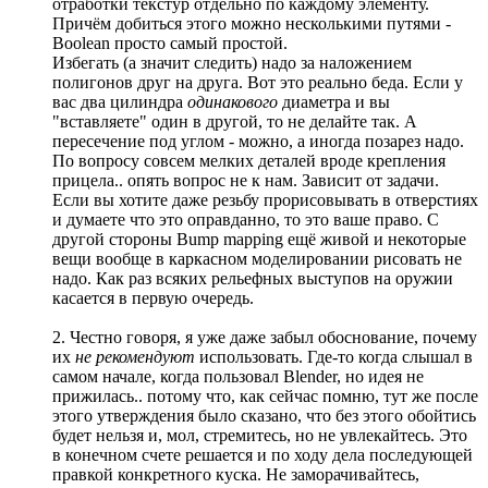
отработки текстур отдельно по каждому элементу.
Причём добиться этого можно несколькими путями -
Boolean просто самый простой.
Избегать (а значит следить) надо за наложением
полигонов друг на друга. Вот это реально беда. Если у
вас два цилиндра
одинакового
диаметра и вы
"вставляете" один в другой, то не делайте так. А
пересечение под углом - можно, а иногда позарез надо.
По вопросу совсем мелких деталей вроде крепления
прицела.. опять вопрос не к нам. Зависит от задачи.
Если вы хотите даже резьбу прорисовывать в отверстиях
и думаете что это оправданно, то это ваше право. С
другой стороны Bump mapping ещё живой и некоторые
вещи вообще в каркасном моделировании рисовать не
надо. Как раз всяких рельефных выступов на оружии
касается в первую очередь.
2. Честно говоря, я уже даже забыл обоснование, почему
их
не рекомендуют
использовать. Где-то когда слышал в
самом начале, когда пользовал Blender, но идея не
прижилась.. потому что, как сейчас помню, тут же после
этого утверждения было сказано, что без этого обойтись
будет нельзя и, мол, стремитесь, но не увлекайтесь. Это
в конечном счете решается и по ходу дела последующей
правкой конкретного куска. Не заморачивайтесь,