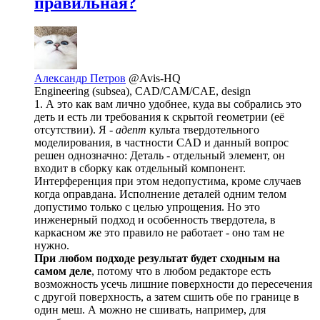
правильная?
Александр Петров
@Avis-HQ
Engineering (subsea), CAD/CAM/CAE, design
1. А это как вам лично удобнее, куда вы собрались это
деть и есть ли требования к скрытой геометрии (её
отсутствии). Я -
адепт
культа твердотельного
моделирования, в частности CAD и данный вопрос
решен однозначно: Деталь - отдельный элемент, он
входит в сборку как отдельный компонент.
Интерференция при этом недопустима, кроме случаев
когда оправдана. Исполнение деталей одним телом
допустимо только с целью упрощения. Но это
инженерный подход и особенность твердотела, в
каркасном же это правило не работает - оно там не
нужно.
При любом подходе результат будет сходным на
самом деле
, потому что в любом редакторе есть
возможность усечь лишние поверхности до пересечения
с другой поверхность, а затем сшить обе по границе в
один меш. А можно не сшивать, например, для