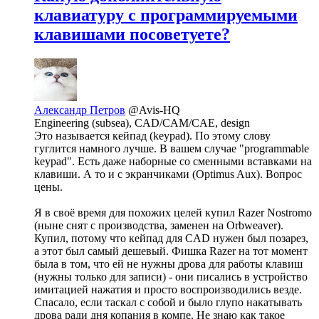
клавиатуру с программируемыми
клавишами посоветуете?
Александр Петров
@Avis-HQ
Engineering (subsea), CAD/CAM/CAE, design
Это называется кейпад (keypad). По этому слову
гуглится намного лучше. В вашем случае "programmable
keypad". Есть даже наборные со сменными вставками на
клавиши. А то и с экранчиками (Optimus Aux). Вопрос
цены.
Я в своё время для похожих целей купил Razer Nostromo
(ныне снят с производства, заменен на Orbweaver).
Купил, потому что кейпад для CAD нужен был позарез,
а этот был самый дешевый. Фишка Razer на тот момент
была в том, что ей не нужны дрова для работы клавиш
(нужны только для записи) - они писались в устройство
имитацией нажатия и просто воспроизводились везде.
Спасало, если таскал с собой и было глупо накатывать
дрова ради дня копания в компе. Не знаю как такое