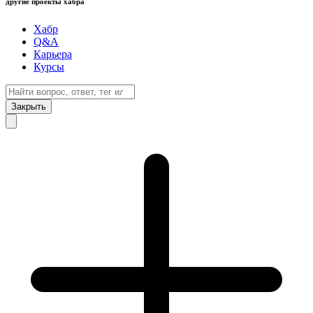
другие проекты хабра
Хабр
Q&A
Карьера
Курсы
Закрыть