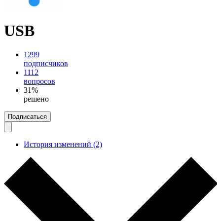
USB
1299
подписчиков
1112
вопросов
31%
решено
Подписаться
История изменений (2)