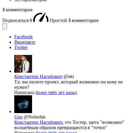
3
комментария
Подписаться
8
Простой
3
комментария
Facebook
Вконтакте
Twitter
Константин Нагибович
@nki
Т.е. вы пилите проект, который возможно ни кому не
нужен?
Написано
более трёх лет назад
Uno
@Noizefan
Константин Нагибович
, это Тостер, здесь "возможно"
волшебным образом превращаются в "точно"
Написано
более трёх лет назад