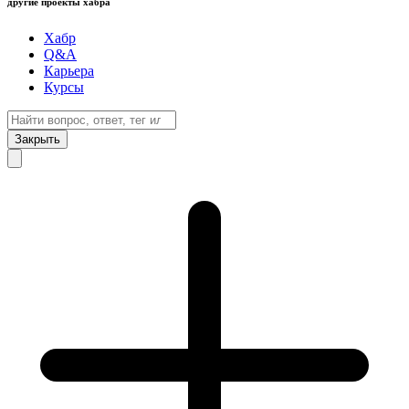
другие проекты хабра
Хабр
Q&A
Карьера
Курсы
Закрыть