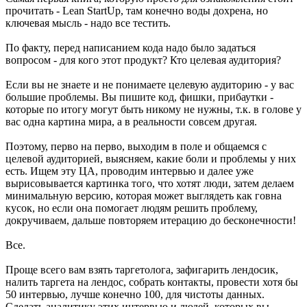
прочитать - Lean StartUp, там конечно воды дохрена, но
ключевая мысль - надо все тестить.
По факту, перед написанием кода надо было задаться
вопросом - для кого этот продукт? Кто целевая аудитория?
Если вы не знаете и не понимаете целевую аудиторию - у вас
большие проблемы. Вы пишите код, фишки, прибаутки -
которые по итогу могут быть никому не нужны, т.к. в голове у
вас одна картина мира, а в реальности совсем другая.
Поэтому, перво на перво, выходим в поле и общаемся с
целевой аудиторией, выясняем, какие боли и проблемы у них
есть. Ищем эту ЦА, проводим интервью и далее уже
вырисовывается картинка того, что хотят люди, затем делаем
минимальную версию, которая может выглядеть как говна
кусок, но если она помогает людям решить проблему,
докручиваем, дальше повторяем итерацию до бесконечности!
Все.
Проще всего вам взять таргетолога, зафигарить лендосик,
налить таргета на лендос, собрать контакты, провести хотя бы
50 интервью, лучше конечно 100, для чистоты данных.
Сделать аналитику этих интервью и людей, которых вы