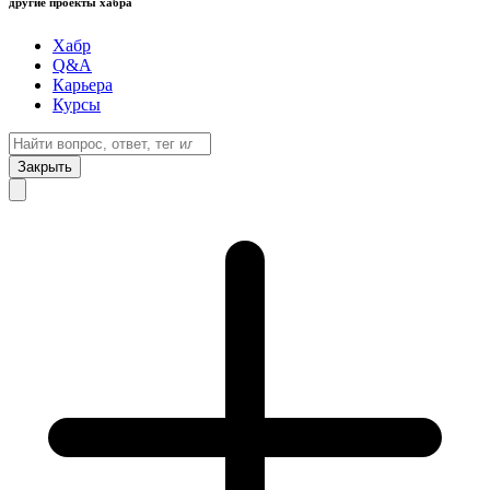
другие проекты хабра
Хабр
Q&A
Карьера
Курсы
Закрыть