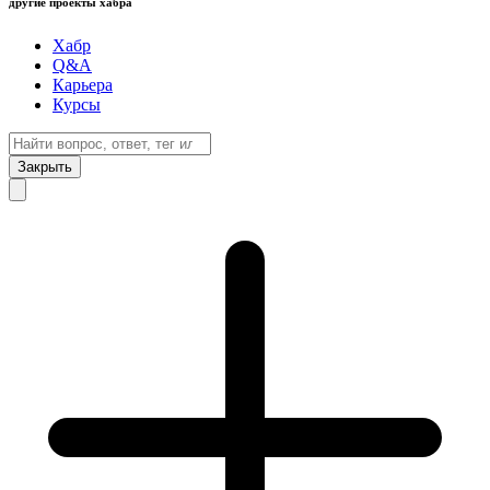
другие проекты хабра
Хабр
Q&A
Карьера
Курсы
Закрыть