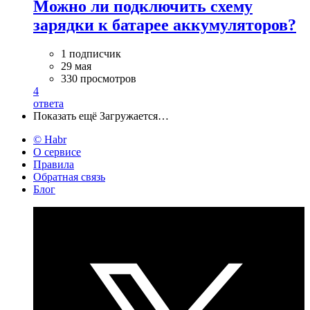
Можно ли подключить схему
зарядки к батарее аккумуляторов?
1 подписчик
29 мая
330 просмотров
4
ответа
Показать ещё
Загружается…
© Habr
О сервисе
Правила
Обратная связь
Блог