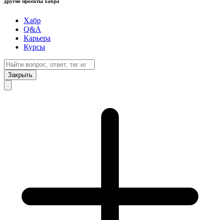
другие проекты хабра
Хабр
Q&A
Карьера
Курсы
Закрыть