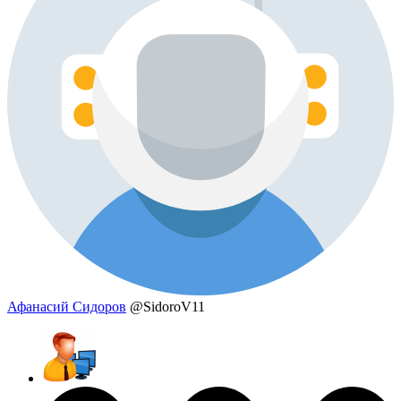
Афанасий Сидоров
@SidoroV11