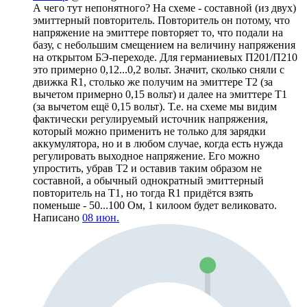
А чего тут непонятного? На схеме - составной (из двух)
эмиттерный повторитель. Повторитель он потому, что
напряжение на эмиттере повторяет то, что подали на
базу, с небольшим смещением на величину напряжения
на открытом БЭ-переходе. Для германиевых П201/П210
это примерно 0,12...0,2 вольт. Значит, сколько сняли с
движка R1, столько же получим на эмиттере Т2 (за
вычетом примерно 0,15 вольт) и далее на эмиттере Т1
(за вычетом ещё 0,15 вольт). Т.е. на схеме мы видим
фактически регулируемый источник напряжения,
который можно применить не только для зарядки
аккумулятора, но и в любом случае, когда есть нужда
регулировать выходное напряжение. Его можно
упростить, убрав Т2 и оставив таким образом не
составной, а обычный однократный эмиттерный
повторитель на Т1, но тогда R1 придётся взять
поменьше - 50...100 Ом, 1 килоом будет великовато.
Написано
08 июн.