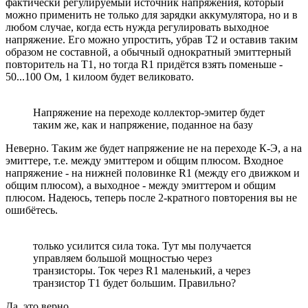
фактически регулируемый источник напряжения, который
можно применить не только для зарядки аккумулятора, но и в
любом случае, когда есть нужда регулировать выходное
напряжение. Его можно упростить, убрав Т2 и оставив таким
образом не составной, а обычный однократный эмиттерный
повторитель на Т1, но тогда R1 придётся взять поменьше -
50...100 Ом, 1 килоом будет великовато.
Напряжение на переходе коллектор-эмитер будет
таким же, как и напряжение, поданное на базу
Неверно. Таким же будет напряжение не на переходе К-Э, а на
эмиттере, т.е. между эмиттером и общим плюсом. Входное
напряжение - на нижней половинке R1 (между его движком и
общим плюсом), а выходное - между эмиттером и общим
плюсом. Надеюсь, теперь после 2-кратного повторения вы не
ошибётесь.
только усилится сила тока. Тут мы получается
управляем большой мощностью через
транзисторы. Ток через R1 маленький, а через
транзистор T1 будет большим. Правильно?
Да, это верно.