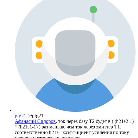
pfg21
@pfg21
Афанасий Сидоров
, ток через базу Т2 будет в ( (h21э2-1)
* (h21э1-1) ) раз меньше чем ток через эмиттер T1.
соответственно h21э - коэффициент усиления по току
первого и второго транзистора.