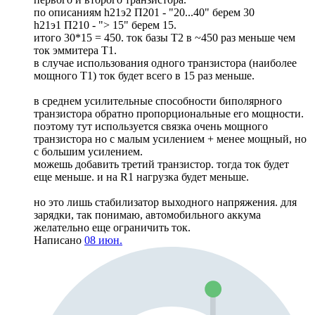
по описаниям h21э2 П201 - "20...40" берем 30
h21э1 П210 - "> 15" берем 15.
итого 30*15 = 450. ток базы Т2 в ~450 раз меньше чем
ток эммитера T1.
в случае использования одного транзистора (наиболее
мощного T1) ток будет всего в 15 раз меньше.
в среднем усилительные способности биполярного
транзистора обратно пропорциональные его мощности.
поэтому тут используется связка очень мощного
транзистора но с малым усилением + менее мощный, но
с большим усилением.
можешь добавить третий транзистор. тогда ток будет
еще меньше. и на R1 нагрузка будет меньше.
но это лишь стабилизатор выходного напряжения. для
зарядки, так понимаю, автомобильного аккума
желательно еще ограничить ток.
Написано
08 июн.