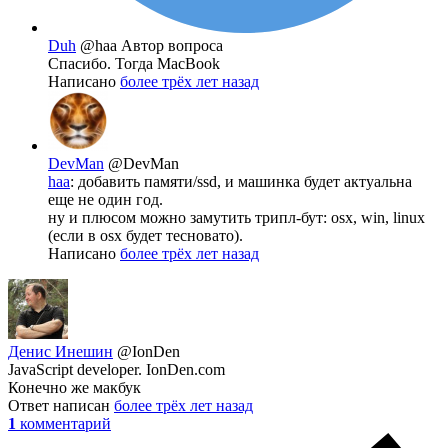
Duh
@haa
Автор вопроса
Спасибо. Тогда MacBook
Написано
более трёх лет назад
DevMan
@DevMan
haa
: добавить памяти/ssd, и машинка будет актуальна
еще не один год.
ну и плюсом можно замутить трипл-бут: osx, win, linux
(если в osx будет тесновато).
Написано
более трёх лет назад
Денис Инешин
@IonDen
JavaScript developer. IonDen.com
Конечно же макбук
Ответ написан
более трёх лет назад
1
комментарий