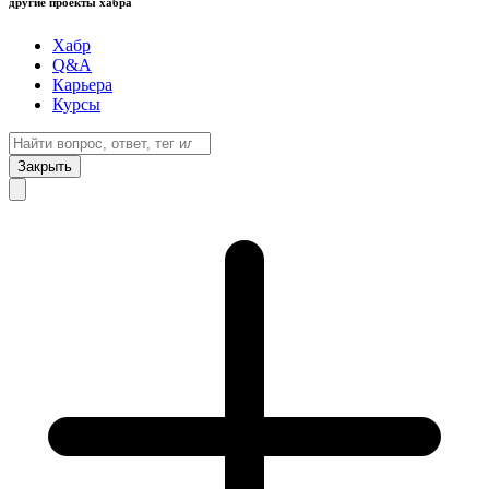
другие проекты хабра
Хабр
Q&A
Карьера
Курсы
Закрыть