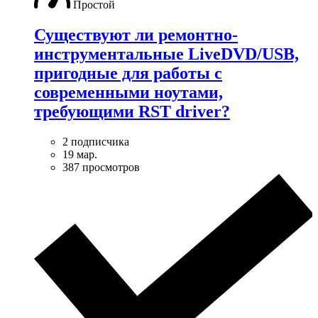
Простой
Существуют ли ремонтно-
инструментальные LiveDVD/USB,
пригодные для работы с
современными ноутами,
требующими RST driver?
2 подписчика
19 мар.
387 просмотров