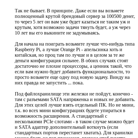
Так не бывает. В принципе. Даже если вы возьмете
полноценный крутой брендовый сервер за 100500 денег,
то через 5 лет он вам уже будет казаться не таким уж и
крутым, хотя возможно задачи тянуть будет, а уж через
10 лет вы его выкините не задумываясь.
Для начала на поиграть возьмите лучше что-нибудь типа
Raspberry Pi, а лучше Orange Pi - апельсинка хоть и
китайская, но проц там по лучше и в целом за те же
деньги конфигурация сильнее. В обоих случаях стоят
достаточно не плохие процессоры, а ценник такой, что
если вам нужно будет добавить функциональности, то
просто возьмете еще одну под новую задачу. Винду на
них правда не запустить ... пока.
Под файлохранилище эти железки не пойдут, конечно -
там с разъемами SATA напряженка и новых не добавить.
Для этих целей лучше взять отдельный ПК. Но не мини,
т.к. во всех мини конфигурациях будете упираться в
возможность расширения. А стандартный с
несколькими PCIe слотами - в таком случае можно будет
и SATA адаптер дополнительный воткнуть (если
стандартных портов перестанет хватать). Для хранилки