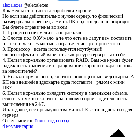
alexalexes
@alexalexes
Как медиа станции эти коробочки хороши.
Но если вам действительно нужен сервер, то физический
размер реально решает, а мини-ПК под это дело не подходит.
Вы будете ограничены во всем.
1. Процессор не сменить - он распаян.
2. Слотов под ОЗУ мало, а те что есть не дадут вам поставить
планки с макс. емкостью - ограничение арх. процессора.
3. Процессор - всегда используется ноутбучный
энергоэффективный вариант - как ресурс сервера так себе.
4. Нельзя нормально организовать RAID. Вам же нужна будет
надежность хранения и наращивание скорости в x-раз от кол-
ва накопителей?
5. Нельзя нормально подключить полноценные видеокарты. А
БП на внешней видеокарте куда поставите - рядом с мини-
ПК?
6. Нельзя нормально охладить систему в маленьком объеме,
если вам нужно включить на пиковую производительность
вычисления на 24/7.
И так далее, все преимущества мини-ПК - это недостатки для
сервера.
Ответ написан
более года назад
4
комментария