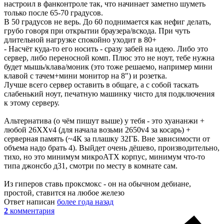
настроил в фанконтроле так, что начинает заметно шуметь
только после 65-70 градусов.
В 50 градусов не верь. До 60 поднимается как нефиг делать,
грубо говоря при открытии браузера/вскода. При чуть
длительной нагрузке спокойно уходит в 80+
- Насчёт куда-то его носить - сразу забей на идею. Либо это
сервер, либо переносной комп. Плюс это не ноут, тебе нужна
будет мышь/клава/моник (это тоже решаемо, например мини
клавой с тачем+мини монитор на 8") и розетка.
Лучше всего сервер оставить в общаге, а с собой таскать
слабенький ноут, печатную машинку чисто для подключения
к этому серверу.
Альтернатива (о чём пишут выше) у тебя - это хуананжи +
любой 26ХХv4 (для начала возьми 2650v4 за косарь) +
серверная память (~4К за плашку 32ГБ. Вне зависимости от
объема надо брать 4). Выйдет очень дёшево, производительно,
тихо, но это минимум микроАТХ корпус, минимум что-то
типа джонсбо д31, смотри по месту в комнате сам.
Из гиперов ставь проксмокс - он на обычном дебиане,
простой, ставится на любое железо
Ответ написан
более года назад
2
комментария