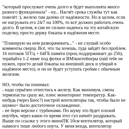
"который прослужит очень долго и будет выполнять много
разного функционала" - ну... Насчёт срока службы тут как
повезёт :), железо там далеко от надёжности. Но в целом, если
не нагружать его 24/7 на 100%, то всё должно работать очень
долго. В целом, я сам не сильно надеюсь на эту китайскую
поделку, просто держу бэкапы в надёжном месте.
"Планирую на нем разворачивать..." - не слушай особо
комменты сверху. Всё, что ты хочешь, туда зайдёт без проблем.
16 потоков 5ГГц + 64ГБ памяти (проц поддерживает до 256),
терабайта 1-2 нвме под фотки и ВМ/контейнеры (raid тебе не
нужен, просто делай бэкапы на внешний диск и убирай в
надёжное место), и он не будет уступать гробам с обычным
железом.
НО, чтобы ты понимал:
- надо серьёзно отнестись к железу. Как минимум, смена
термопасты сразу же, плюс мониторинг температур. Как-
нибудь (через Биос?) настрой вентиляторы так, чтобы было не
шумно+ было достаточное охлаждение.
- не бери версии с турбинами. По шуму это будет плохой
ноутбук, через какое-то время этот гул начнёт раздражать.
Выше по ссылке у этого миниПК 10см вентилятор, который
намного тише любого ноута. У меня венда, вентилятор