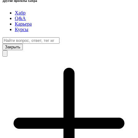
другие проекты хабра
Хабр
Q&A
Карьера
Курсы
Закрыть