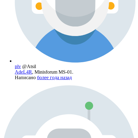
plv
@Atsil
AdeL4R
, Minisforum MS-01.
Написано
более года назад