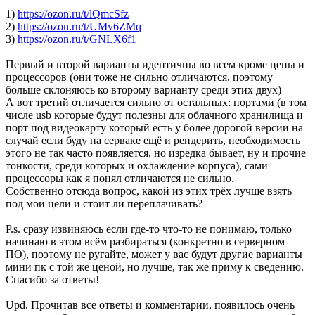
1)
https://ozon.ru/t/lQmcSfz
2)
https://ozon.ru/t/UMv6ZMq
3)
https://ozon.ru/t/GNLX6f1
Первый и второй варианты идентичны во всем кроме цены и
процессоров (они тоже не сильно отличаются, поэтому
больше склоняюсь ко второму варианту среди этих двух)
А вот третий отличается сильно от остальных: портами (в том
числе usb которые будут полезны для облачного хранилища и
порт под видеокарту который есть у более дорогой версии на
случай если буду на серваке ещё и рендерить, необходимость
этого не так часто появляется, но изредка бывает, ну и прочие
тонкости, среди которых и охлаждение корпуса), сами
процессоры как я понял отличаются не сильно.
Собственно отсюда вопрос, какой из этих трёх лучше взять
под мои цели и стоит ли переплачивать?
P.s. сразу извиняюсь если где-то что-то не понимаю, только
начинаю в этом всём разбираться (конкретно в серверном
ПО), поэтому не ругайте, может у вас будут другие варианты
мини пк с той же ценой, но лучше, так же приму к сведению.
Спасибо за ответы!
Upd. Прочитав все ответы и комментарии, появилось очень