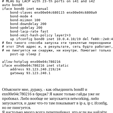
# MLAG by LACP with 23-th ports on s41 and s42

auto bond0

iface bond0 inet manual

    bond-slaves enx00e04c680115 enx00e04c6800a9

    bond-mode 4

    bond-miimon 100

    bond-downdelay 200

    bond-updelay 200

    bond-lacp-rate fast

    bond-xmit-hash-policy layer2+3

    up ifconfig bond0 inet 10.0.4.10/19 del fe80::2e0:4
# без такого способа запуска эти треклятые переходники 
# этот IPv6 адрес и, в результате, сеть будто работает,
# не пингуется ни снаружи, ни изнутри. Помогает только 
    post-up sleep 2

allow-hotplug enx00e04c780216

iface enx00e04c780216 inet static

    address 93.123.240.219/24

    gateway 93.123.240.1
Объясните мне, дураку, - как объединить bond0 и
enx00e04c780216 в бридж? Я какие только гайды уже не
пробовал. Либо вообще не запускается networking, либо
запускается, и даже что-то там показывает в ip a, ip r, ifconfig,
но не пингуется.
Я настолько много всего перепробовал, что если вы найдёте