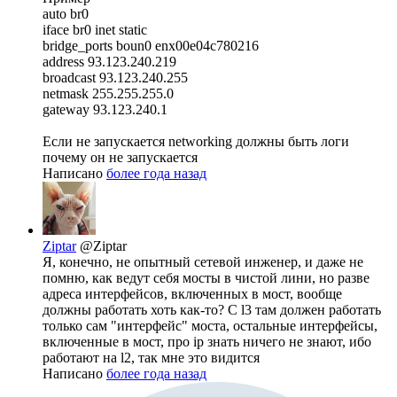
auto br0
iface br0 inet static
bridge_ports boun0 enx00e04c780216
address 93.123.240.219
broadcast 93.123.240.255
netmask 255.255.255.0
gateway 93.123.240.1
Если не запускается networking должны быть логи
почему он не запускается
Написано
более года назад
Ziptar
@Ziptar
Я, конечно, не опытный сетевой инженер, и даже не
помню, как ведут себя мосты в чистой лини, но разве
адреса интерфейсов, включенных в мост, вообще
должны работать хоть как-то? С l3 там должен работать
только сам "интерфейс" моста, остальные интерфейсы,
включенные в мост, про ip знать ничего не знают, ибо
работают на l2, так мне это видится
Написано
более года назад