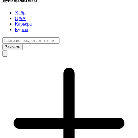
другие проекты хабра
Хабр
Q&A
Карьера
Курсы
Закрыть