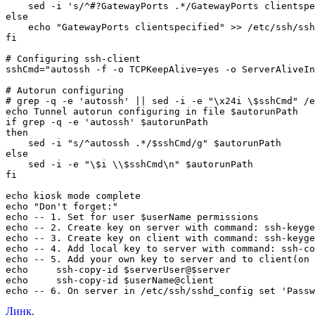
    sed -i 's/^#?GatewayPorts .*/GatewayPorts clientspe
else

    echo "GatewayPorts clientspecified" >> /etc/ssh/ssh
fi

# Configuring ssh-client

sshCmd="autossh -f -o TCPKeepAlive=yes -o ServerAliveIn
# Autorun configuring

# grep -q -e 'autossh' || sed -i -e "\x24i \$sshCmd" /e
echo Tunnel autorun configuring in file $autorunPath

if grep -q -e 'autossh' $autorunPath

then

    sed -i "s/^autossh .*/$sshCmd/g" $autorunPath

else

    sed -i -e "\$i \\$sshCmd\n" $autorunPath

fi

echo kiosk mode complete

echo "Don't forget:"

echo -- 1. Set for user $userName permissions

echo -- 2. Create key on server with command: ssh-keyge
echo -- 3. Create key on client with command: ssh-keyge
echo -- 4. Add local key to server with command: ssh-co
echo -- 5. Add your own key to server and to client(on 
echo     ssh-copy-id $serverUser@$server

echo     ssh-copy-id $userName@client

echo -- 6. On server in /etc/ssh/sshd_config set 'Passw
Линк
.