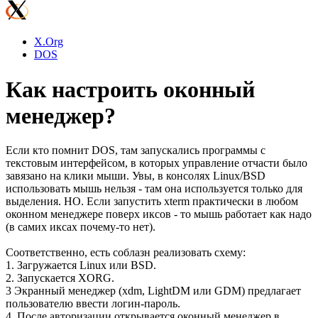
X.Org
DOS
Как настроить оконный
менеджер?
Если кто помнит DOS, там запускались программы с
текстовым интерфейсом, в которых управление отчасти было
завязано на клики мыши. Увы, в консолях Linux/BSD
использовать мышь нельзя - там она используется только для
выделения. НО. Если запустить xterm практически в любом
оконном менеджере поверх иксов - то мышь работает как надо
(в самих иксах почему-то нет).
Соответственно, есть соблазн реализовать схему:
1. Загружается Linux или BSD.
2. Запускается XORG.
3 Экранный менеджер (xdm, LightDM или GDM) предлагает
пользователю ввести логин-пароль.
4. После авторизации открывается оконный менеджер в