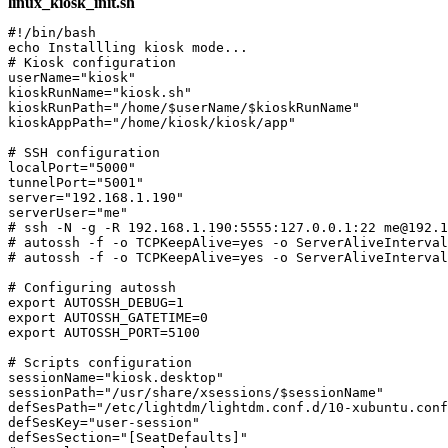
linux_kiosk_init.sh
#!/bin/bash

echo Installling kiosk mode...

# Kiosk configuration

userName="kiosk"

kioskRunName="kiosk.sh"

kioskRunPath="/home/$userName/$kioskRunName"

kioskAppPath="/home/kiosk/kiosk/app"

# SSH configuration

localPort="5000"

tunnelPort="5001"

server="192.168.1.190"

serverUser="me"

# ssh -N -g -R 192.168.1.190:5555:127.0.0.1:22 me@192.1
# autossh -f -o TCPKeepAlive=yes -o ServerAliveInterval
# autossh -f -o TCPKeepAlive=yes -o ServerAliveInterval
# Configuring autossh

export AUTOSSH_DEBUG=1

export AUTOSSH_GATETIME=0

export AUTOSSH_PORT=5100

# Scripts configuration

sessionName="kiosk.desktop"

sessionPath="/usr/share/xsessions/$sessionName"

defSesPath="/etc/lightdm/lightdm.conf.d/10-xubuntu.conf
defSesKey="user-session"

defSesSection="[SeatDefaults]"
