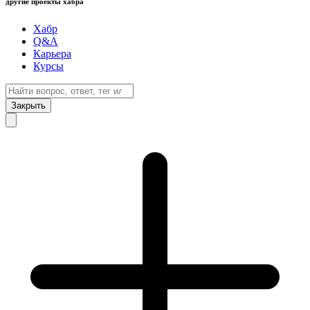
другие проекты хабра
Хабр
Q&A
Карьера
Курсы
Закрыть