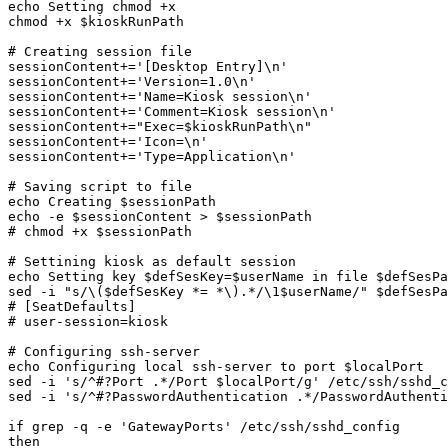
echo Setting chmod +x

chmod +x $kioskRunPath

# Creating session file

sessionContent+='[Desktop Entry]\n'

sessionContent+='Version=1.0\n'

sessionContent+='Name=Kiosk session\n'

sessionContent+='Comment=Kiosk session\n'

sessionContent+="Exec=$kioskRunPath\n"

sessionContent+='Icon=\n'

sessionContent+='Type=Application\n'

# Saving script to file

echo Creating $sessionPath

echo -e $sessionContent > $sessionPath

# chmod +x $sessionPath

# Settining kiosk as default session

echo Setting key $defSesKey=$userName in file $defSesPa
sed -i "s/\($defSesKey *= *\).*/\1$userName/" $defSesPa
# [SeatDefaults]

# user-session=kiosk

# Configuring ssh-server

echo Configuring local ssh-server to port $localPort

sed -i 's/^#?Port .*/Port $localPort/g' /etc/ssh/sshd_c
sed -i 's/^#?PasswordAuthentication .*/PasswordAuthenti
if grep -q -e 'GatewayPorts' /etc/ssh/sshd_config

then
