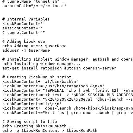
# tunnelName="tunnel.sh"

autorunPath="/etc/rc.local"

# Internal variables

kioskRunContent=''

sessionContent=''

# tunnelContent=""

# Adding kiosk user

echo Adding user: $userName

adduser -m $userName

# Installing simplest window manager, autossh and opens
echo Installing window manager...

apt-get install ratpoison autossh openssh-server

# Creating kioskRun sh script

kioskRunContent+='#!/bin/bash\n'

kioskRunContent+='/usr/bin/ratpoison &\n\n'

kioskRunContent+="TERMINAL=`who | awk '{print $2}'`\n\n
kioskRunContent+='if test -z "$DBUS_SESSION_BUS_ADDRESS
kioskRunContent+="\x20\x20\x20\x20eval 'dbus-launch --s
kioskRunContent+='fi\n\n'

kioskRunContent+='dbus-launch /home/kiosk/kiosk/app\n\n
kioskRunContent+="kill `ps | grep dbus-launch | grep -v
# Saving script to file

echo Creating $kioskRunPath...

echo -e $kioskRunContent > $kioskRunPath
