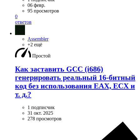
06 февр.
95 просмотров
0
ответов
Assembler
+2 ещё
Простой
Как заставить GCC (i686)
генерировать реальный 16-битный
код без использования EAX, ECX и
т. д.?
1 подписчик
31 окт. 2025
278 просмотров