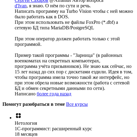
Сергей Сахаров
@Afranius
Автор вопроса
d'Ivan
, я знаю. О нём по сути и речь.
Написать программу на Turbo Vision чтобы с ней можно
было работать как в DOS.
При этом использовать не файлы FoxPro (*.dbf) а
сетевую БД типа MariaDB/PostgreSQL
При этом оператор должен работать только с этой
программой.
Пример такой программы - "Зарница" (в районных
военкоматах на секретных компьютерах,
программа учёта призывников). Не знаю как сейчас, но
15 лет назад до сих пор с дискетами ездили. Идея в том,
чтобы программа имела точно такой же интерфейс, но
при этом обрела новые возможности (работа с сетевой
БД и обмен секретными данными по сети).
Написано
более года назад
Помогут разобраться в теме
Все курсы
Нетология
1C-программист: расширенный курс
18 месяцев