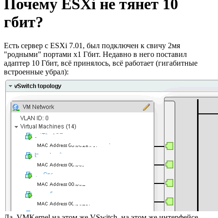
Почему ESXi не тянет 10
гбит?
Есть сервер с ESXi 7.01, был подключен к свичу 2мя
"родными" портами х1 Гбит. Недавно в него поставил
адаптер 10 Гбит, всё принялось, всё работает (гигабитные
встроенные убрал):
Да, VMKernel на этом же VSwitch, на этом же интерфейсе.