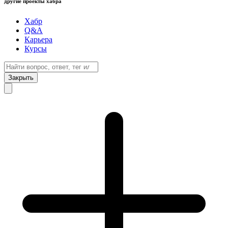
другие проекты хабра
Хабр
Q&A
Карьера
Курсы
Закрыть