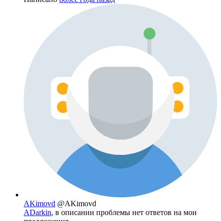
AKimovd
@AKimovd
ADarkin
, в описании проблемы нет ответов на мои