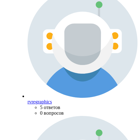
rvregraphics
5 ответов
0 вопросов