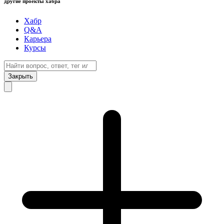
другие проекты хабра
Хабр
Q&A
Карьера
Курсы
Закрыть