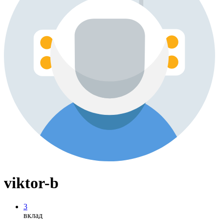
viktor-b
3
вклад