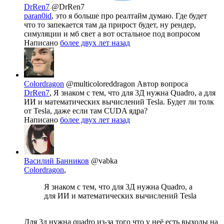
DrRen7
@DrRen7
paran0id
, это я больше про реалтайм думаю. Где будет
что то запекается там да прирост будет, ну рендер,
симуляции и мб свет а вот остальное под вопросом
Написано
более двух лет назад
Colordragon
@multicoloreddragon
Автор вопроса
DrRen7
, Я знаком с тем, что для 3Д нужна Quadro, а для
ИИ и математических вычислений Tesla. Будет ли толк
от Tesla, даже если там CUDA ядра?
Написано
более двух лет назад
Василий Банников
@vabka
Colordragon
,
Я знаком с тем, что для 3Д нужна Quadro, а
для ИИ и математических вычислений Tesla
Для 3д нужна quadro из-за того что у неё есть выходы на