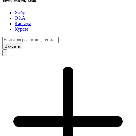
другие проекты хабра
Хабр
Q&A
Карьера
Курсы
Закрыть