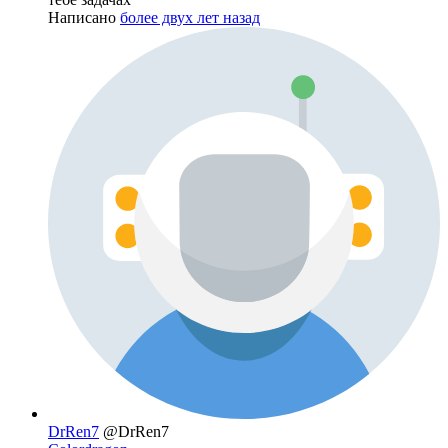
Написано
более двух лет назад
DrRen7
@DrRen7