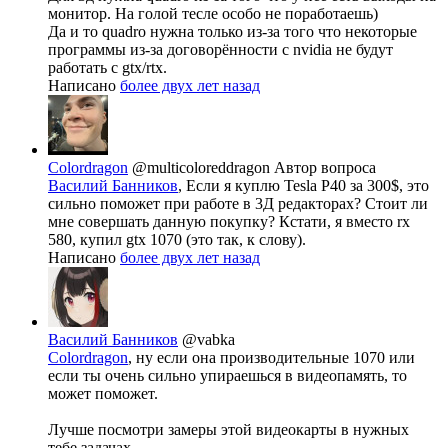
монитор. На голой тесле особо не поработаешь)
Да и то quadro нужна только из-за того что некоторые
программы из-за договорённости с nvidia не будут
работать с gtx/rtx.
Написано
более двух лет назад
Colordragon
@multicoloreddragon
Автор вопроса
Василий Банников
, Если я куплю Tesla P40 за 300$, это
сильно поможет при работе в 3Д редакторах? Стоит ли
мне совершать данную покупку? Кстати, я вместо rx
580, купил gtx 1070 (это так, к слову).
Написано
более двух лет назад
Василий Банников
@vabka
Colordragon
, ну если она производительные 1070 или
если ты очень сильно упираешься в видеопамять, то
может поможет.
Лучше посмотри замеры этой видеокарты в нужных
тебе задачах