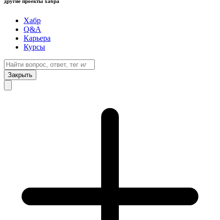
другие проекты хабра
Хабр
Q&A
Карьера
Курсы
Закрыть