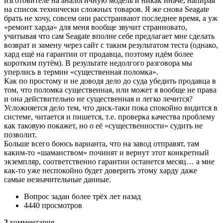
изготовителе на аналогичную модель и никак иначе, напирая
на список технически сложных товаров. Я же снова Seagate
брать не хочу, совсем они расстраивают последнее время, а уж
«ремонт харда» для меня вообще звучит странновато,
учитывая что сам Seagate вполне себе предлагает мне сделать
возврат и замену через сайт с таким результатом теста (однако,
хард ещё на гарантии от продавца, поэтому идём более
коротким путём). В результате недолгого разговора мы
уперлись в термин «существенная поломка».
Как по простому и не доводя дело до суда убедить продавца в
том, что поломка существенная, или может я вообще не права
и она действительно не существенная и легко лечится?
Усложняется дело тем, что диск-таки пока спокойно видится в
системе, читается и пишется, т.е. проверка качества проблему
как таковую покажет, но о её «существенности» судить не
позволит.
Больше всего боюсь варианта, что на завод отправят, там
каким-то «шаманством» починят и вернут этот конкретный
экземпляр, соответственно гарантии останется месяц… а мне
как-то уже неспокойно будет доверить этому харду даже
самые незначительные данные.
Вопрос задан
более трёх лет назад
4440 просмотров
2
комментария