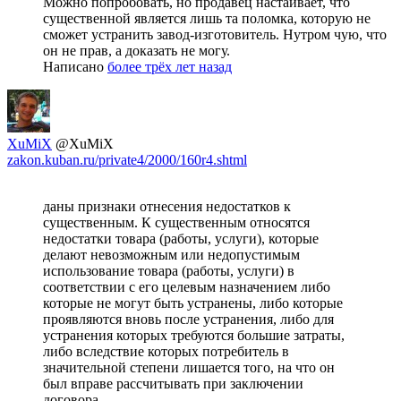
Можно попробовать, но продавец настаивает, что
существенной является лишь та поломка, которую не
сможет устранить завод-изготовитель. Нутром чую, что
он не прав, а доказать не могу.
Написано
более трёх лет назад
XuMiX
@XuMiX
zakon.kuban.ru/private4/2000/160r4.shtml
даны признаки отнесения недостатков к
существенным. К существенным относятся
недостатки товара (работы, услуги), которые
делают невозможным или недопустимым
использование товара (работы, услуги) в
соответствии с его целевым назначением либо
которые не могут быть устранены, либо которые
проявляются вновь после устранения, либо для
устранения которых требуются большие затраты,
либо вследствие которых потребитель в
значительной степени лишается того, на что он
был вправе рассчитывать при заключении
договора.