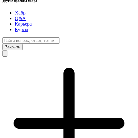
другие проекты хабра
Хабр
Q&A
Карьера
Курсы
Закрыть