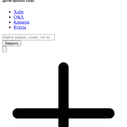
другие проекты хабра
Хабр
Q&A
Карьера
Курсы
Закрыть