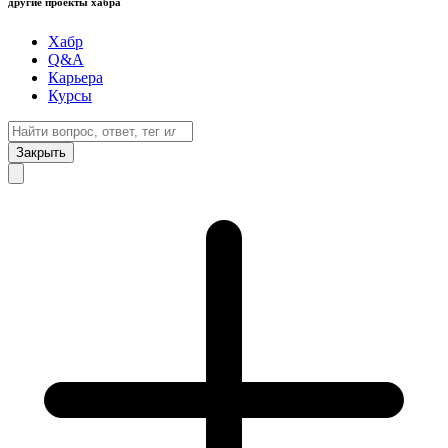
другие проекты хабра
Хабр
Q&A
Карьера
Курсы
Закрыть