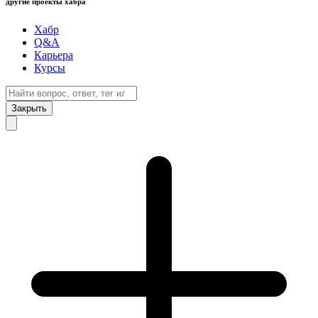
другие проекты хабра
Хабр
Q&A
Карьера
Курсы
Закрыть