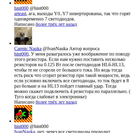
hint000
@hint000
arteast
, ага, выходы Y0..Y7 инвертированы, так что горят
одновременно 7 светодиодов.
Написано
более трёх лет назад
Carmic Nauka
@IvanNauka
Автор вопроса
hint000
, У меня разыгралось уже воображение по поводу
этого резистора. Если нам нужно поставить несколько
резисторов на 0.125 Вт после светодиодов HL6-HL13,
чтобы те не сгорели от большого тока. Но ведь тогда
есть риск что сгорит резистор при такой мощности, ведь
если условно включить все светодиоды, то ток будет в 8
раз больше и на HL13 пойдет главный удар. Тогда
можно скажет подключить 4 резистора но параллельно. (
Туго когда слабоват в электронике)
Написано
более трёх лет назад
hint000
@hint000
IvanNauka
, нет, через все светодиоды проходит