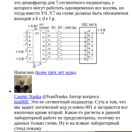
это дешифратор для 7-сегментного индикатора, у
которого могут работать одновременно все восемь, но
тогда вместо Y0..Y7 на схеме должны быть обозначения
выходов a b c d e f g.
Написано
более трёх лет назад
Carmic Nauka
@IvanNauka
Автор вопроса
hint000
, Это не сегментный индикатор. Суть в том, что
мы задает логический код условно 001 и загораются все
кнопочки кроме второй. Какие-то расчеты в данной
лабораторной работе не предусмотрены, поэтому из
данных только схема. Ну и на всякие лабораторный
стенд покажу