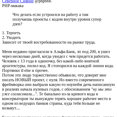
Северное Сияние
@php666
PHP-макака
Что делать если устроился на работу а там
получаешь проекты с кодом внутри уровня супер
дзен?
1. Терпеть
2. Уходить
Зависит от твоей востребованности на рынке труда.
Меня недавно пригласили в Альфа-Банк, зп под 200, я ушел
через несколько дней, когда увидел с чем придется работать.
Человек с 13 года в одиночку, без какой-либо внятной
архитектуры, пилил код. Я стопорился на каждой линии кода.
Портянки if-else и прочее.
Потом эти люди торжественно объявили, что доверят мне
писать НОВЫЙ проект, с нуля. Но вместо современного
фреймворка они выбрали какую-то ноунейм дичь написанную
в реалиях начала нулевых годов, с обоснованием
"ну мы это
уже согласовали..."
. Те банально из-за кривого кода и
консерваторов ты вынужден терять хорошее рабочее место в
одном из ведущих банков страны, куда тебя больше не
возьмут....