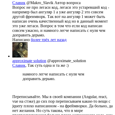
Славик
@Makro_Slavik
Автор вопроса
Вопрос не про легаси код, легаси это устаревший код -
например был ангуляр 1 а уже ангуляр 2 это совсем
другой фреимворк. Так вот на ангуляр 1 может быть
написан очень качественный код но в данный момент
это уже легаси. Вопрос в том что если код написан
совсем ужасно, и намного легче написать с нуля чем
доправить дерьмо.
Написано
более трёх лет назад
approximate solution
@approximate_solution
Славик
, Так суть одна и та же :)
намного легче написать с нуля чем
доправить дерьмо.
Переписывайте. Мы в своей компании (Angular, react,
vue на стэке) до сих пор переписываем какие-то вещи с
jquery плохо написанном - на фреймворки. Да больно, да
нет желания. Но суть такова, что в мире