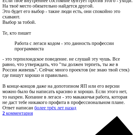
Если твоё внутреннее состояние бунтует против этого - уходи.
На твоё место обязательно найдется другой.
Это будет его выбор - такие люди есть, они спокойно это
схавают.
Выбор за тобой.
Те, кто пишет
Работа с легаси кодом - это данность профессии
программиста
- это терпилоидское поведение. не слушай эту чушь. Все
равно, что утверждать, что "ты должен терпеть, ты же в
России живешь". Сейчас много проектов (не знаю твой стек)
где пишут хорошо и правильно.
В конце-концов даже на допотопном ЯП или его версии
можно было бы написать красиво и хорошо. Если этого нет,
то нахрен. Копание в легаси - это макакичья работа, которая
не даст тебе никакого профита в профессиональном плане.
Ответ написан
более трёх лет назад
2
комментария