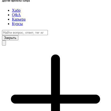
другие проекты хабра
Хабр
Q&A
Карьера
Курсы
Закрыть