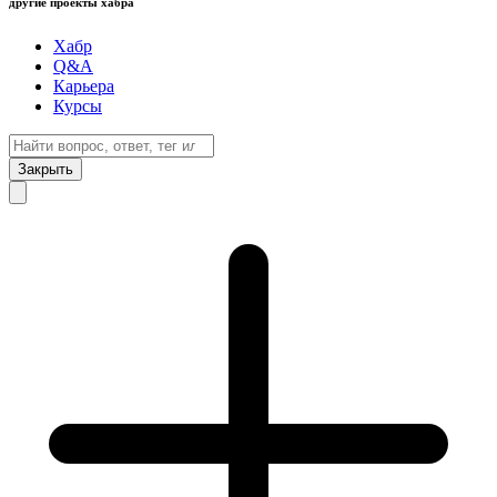
другие проекты хабра
Хабр
Q&A
Карьера
Курсы
Закрыть