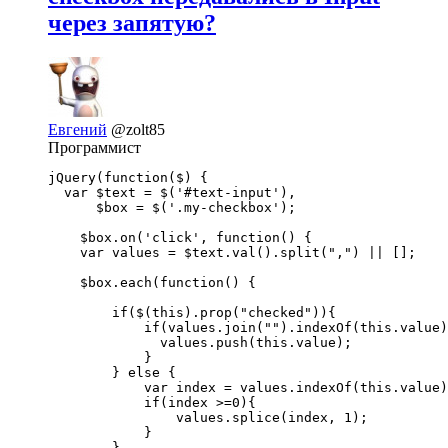
через запятую?
Евгений
@zolt85
Программист
jQuery(function($) {

  var $text = $('#text-input'),

      $box = $('.my-checkbox');

    $box.on('click', function() {

    var values = $text.val().split(",") || [];

    $box.each(function() {

        if($(this).prop("checked")){

            if(values.join("").indexOf(this.value)
              values.push(this.value);

            }

        } else {

            var index = values.indexOf(this.value)
            if(index >=0){

                values.splice(index, 1);

            }

        }
