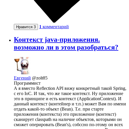
1
комментарий
Нравится
3
Контекст java-приложения.
возможно ли в этом разобраться?
Евгений
@zolt85
Программист
А я вместо Reflection API вижу конкретный такой Spring,
с его IoC. И так, что же такое контекст. Ну приложение
это в принципе и есть контекст (ApplicationContext). И
данный контекст (контейнер и т.п.) может Вам по имени
отдать какой-то объект (Bean). Т.е. при старте
приложения (контекста) это приложение (контекст)
сканирует classpath на наличие объектов, которыми он
сможет оперировать (Bean's), собссно по-этому он всех