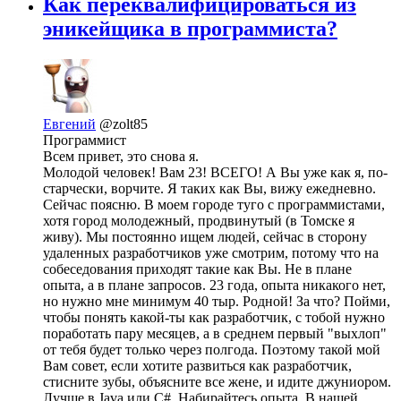
Как переквалифицироваться из
эникейщика в программиста?
Евгений
@zolt85
Программист
Всем привет, это снова я.
Молодой человек! Вам 23! ВСЕГО! А Вы уже как я, по-
старчески, ворчите. Я таких как Вы, вижу ежедневно.
Сейчас поясню. В моем городе туго с программистами,
хотя город молодежный, продвинутый (в Томске я
живу). Мы постоянно ищем людей, сейчас в сторону
удаленных разработчиков уже смотрим, потому что на
собеседования приходят такие как Вы. Не в плане
опыта, а в плане запросов. 23 года, опыта никакого нет,
но нужно мне минимум 40 тыр. Родной! За что? Пойми,
чтобы понять какой-ты как разработчик, с тобой нужно
поработать пару месяцев, а в среднем первый "выхлоп"
от тебя будет только через полгода. Поэтому такой мой
Вам совет, если хотите развиться как разработчик,
стисните зубы, объясните все жене, и идите джуниором.
Лучше в Java или C#. Набирайтесь опыта. В нашей