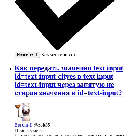
Комментировать
Нравится
1
Как передать значения text input
id=text-input-cityes в text input
id=text-input через запятую не
стирая значения в id=text-input?
Евгений
@zolt85
Программист
Братан, ну ты вывали всю задачу, чо ты ее по частям то