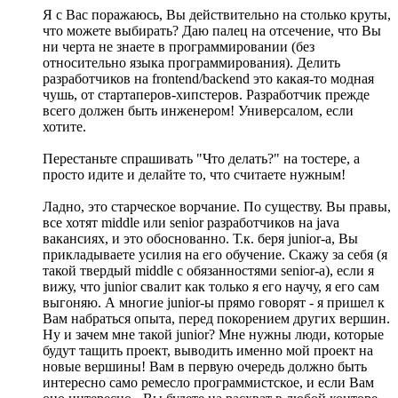
Я с Вас поражаюсь, Вы действительно на столько круты,
что можете выбирать? Даю палец на отсечение, что Вы
ни черта не знаете в программировании (без
относительно языка программирования). Делить
разработчиков на frontend/backend это какая-то модная
чушь, от стартаперов-хипстеров. Разработчик прежде
всего должен быть инженером! Универсалом, если
хотите.
Перестаньте спрашивать "Что делать?" на тостере, а
просто идите и делайте то, что считаете нужным!
Ладно, это старческое ворчание. По существу. Вы правы,
все хотят middle или senior разработчиков на java
вакансиях, и это обоснованно. Т.к. беря junior-а, Вы
прикладываете усилия на его обучение. Скажу за себя (я
такой твердый middle с обязанностями senior-a), если я
вижу, что junior свалит как только я его научу, я его сам
выгоняю. А многие junior-ы прямо говорят - я пришел к
Вам набраться опыта, перед покорением других вершин.
Ну и зачем мне такой junior? Мне нужны люди, которые
будут тащить проект, выводить именно мой проект на
новые вершины! Вам в первую очередь должно быть
интересно само ремесло программистское, и если Вам