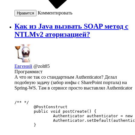
Комментировать
Нравится
Как из Java вызвать SOAP метод с
NTLMv2 аторизацией?
Евгений
@zolt85
Программист
А что не так со стандартным Authenticator? Делал
подобную задачу (забор инфы с SharePoint портала) на
Spring-WS. Там в сервисе просто выставлял Authenticator
/** */

	@PostConstruct

	public void postCreate() {

		Authenticator authenticator = new CustomAuthenticator("domain\\login", "password".toCharArray());

		Authenticator.setDefault(authenticator);

	}