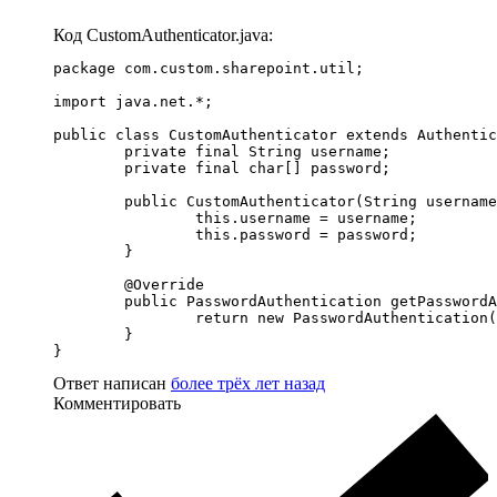
Код CustomAuthenticator.java:
package com.custom.sharepoint.util;

import java.net.*;

public class CustomAuthenticator extends Authentic
	private final String username;

	private final char[] password;

	public CustomAuthenticator(String username, char[] password) {

		this.username = username;

		this.password = password;

	}

	@Override

	public PasswordAuthentication getPasswordAuthentication() {

		return new PasswordAuthentication(username, password);

	}

}
Ответ написан
более трёх лет назад
Комментировать