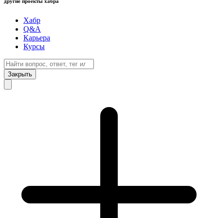
другие проекты хабра
Хабр
Q&A
Карьера
Курсы
Закрыть