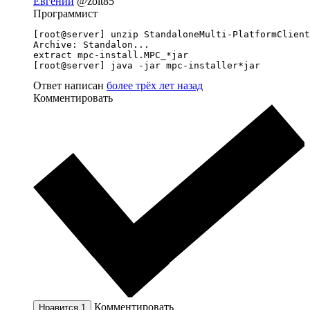
Евгений
@zolt85
Программист
[root@server] unzip StandaloneMulti-PlatformClient
Archive: Standalon...

extract mpc-install.MPC_*jar

[root@server] java -jar mpc-installer*jar
Ответ написан
более трёх лет назад
Комментировать
Комментировать
Нравится
1