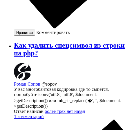
Комментировать
Нравится
Как удалить спецсимвол из строки
на php?
Роман Сопов
@sopov
У вас многобайтовая кодировка где-то сыпется,
попробуйте iconv('utf-8', 'utf-8', $document-
>getDescription()) или mb_str_replace('�', '', $document-
>getDescription())
Ответ написан
более трёх лет назад
1
комментарий