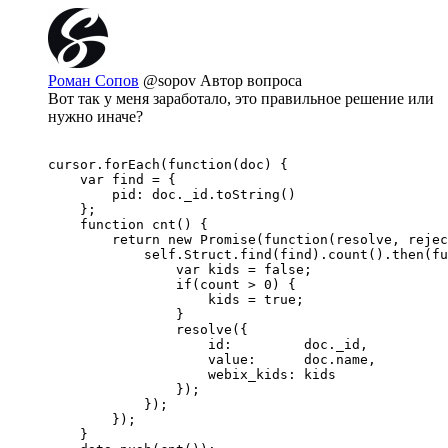
Роман Сопов
@sopov
Автор вопроса
Вот так у меня заработало, это правильное решение или
нужно иначе?
cursor.forEach(function(doc) {

    var find = {

        pid: doc._id.toString()

    };

    function cnt() {

        return new Promise(function(resolve, rejec
            self.Struct.find(find).count().then(fu
                var kids = false;

                if(count > 0) {

                    kids = true;

                }

                resolve({

                    id:         doc._id,

                    value:      doc.name,

                    webix_kids: kids

                }); 

            });

        });

    }
