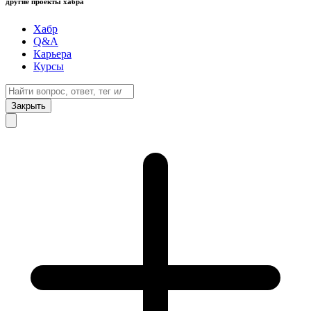
другие проекты хабра
Хабр
Q&A
Карьера
Курсы
Закрыть