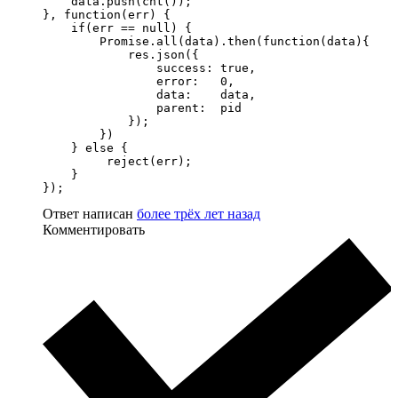
    data.push(cnt());		

}, function(err) {

    if(err == null) {

        Promise.all(data).then(function(data){

            res.json({

                success: true,

                error:   0,

                data:    data,

                parent:  pid

            });

        })

    } else {

         reject(err);

    }

});
Ответ написан
более трёх лет назад
Комментировать