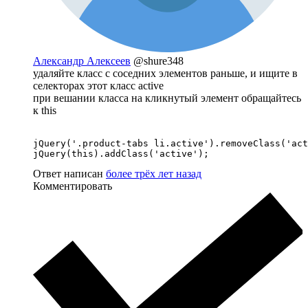
Александр Алексеев
@shure348
удаляйте класс с соседних элементов раньше, и ищите в
селекторах этот класс active
при вешании класса на кликнутый элемент обращайтесь
к this
jQuery('.product-tabs li.active').removeClass('act
jQuery(this).addClass('active');
Ответ написан
более трёх лет назад
Комментировать