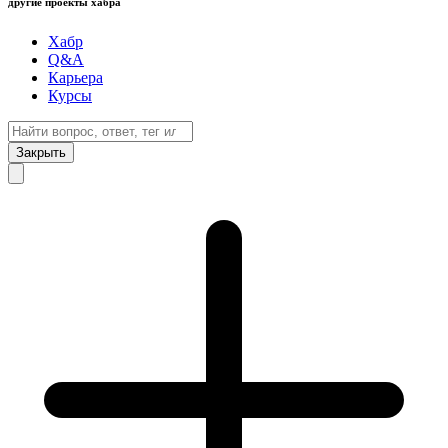
другие проекты хабра
Хабр
Q&A
Карьера
Курсы
Закрыть