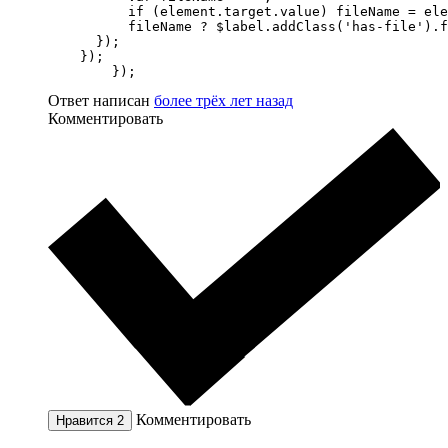
          if (element.target.value) fileName = ele
          fileName ? $label.addClass('has-file').f
      });

    });

	});
Ответ написан
более трёх лет назад
Комментировать
Комментировать
Нравится
2