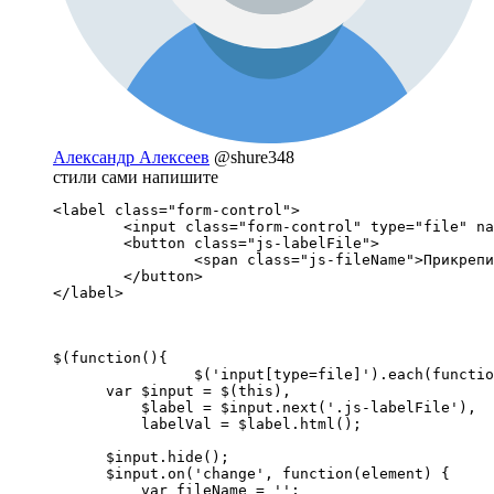
Александр Алексеев
@shure348
стили сами напишите
<label class="form-control"> 

	<input class="form-control" type="file" name="data[file]" placeholder="Прикрепите файл" style="display: none;">

 	<button class="js-labelFile"> 

 		<span class="js-fileName">Прикрепить файл</span> 

 	</button> 

</label>
$(function(){

		$('input[type=file]').each(function() {

      var $input = $(this),

          $label = $input.next('.js-labelFile'),

          labelVal = $label.html();

      $input.hide();

      $input.on('change', function(element) {

          var fileName = '';
