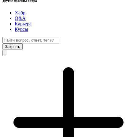
другие проекты хабра
Хабр
Q&A
Карьера
Курсы
Закрыть